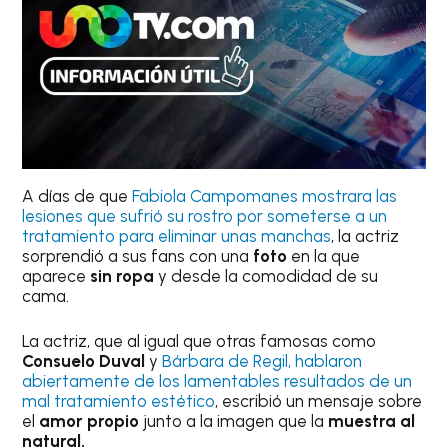
A días de que
Fabiola Campomanes mostrara las
lesiones que sufrió su rostro por someterse a un
tratamiento para eliminar unas manchas
, la actriz
sorprendió a sus fans con una
foto
en la que
aparece
sin ropa
y desde la comodidad de su
cama.
La actriz, que al igual que otras famosas como
Consuelo Duval
y
Bárbara de Regil, hablaron
abiertamente de los lamentables resultados de un
mal tratamiento estético
, escribió un mensaje sobre
el
amor propio
junto a la imagen que la
muestra al
natural.