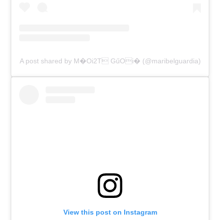
A post shared by M�Oi2T GűOi� (@maribelguardia)
View this post on Instagram