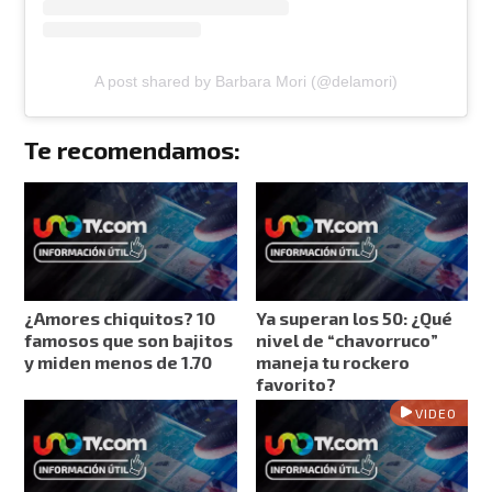
A post shared by Barbara Mori (@delamori)
Te recomendamos:
¿Amores chiquitos? 10
Ya superan los 50: ¿Qué
famosos que son bajitos
nivel de “chavorruco”
y miden menos de 1.70
maneja tu rockero
favorito?
VIDEO