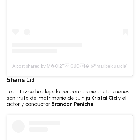
A post shared by M�Oi2T GűOi� (@maribelguardia)
Sharis Cid
La actriz se ha dejado ver con sus nietos. Los nenes
son fruto del matrimonio de su hija
Kristal Cid
y el
actor y conductor
Brandon Peniche
.