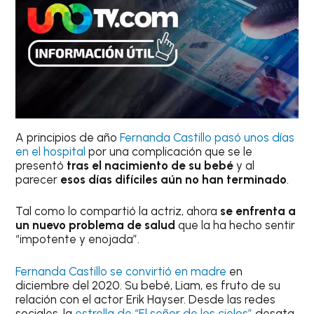
A principios de año
Fernanda Castillo pasó unos días
en el hospital
por una complicación que se le
presentó
tras el nacimiento de su bebé
y al
parecer
esos días difíciles aún no han terminado
.
Tal como lo compartió la actriz, ahora
se enfrenta a
un nuevo problema de salud
que la ha hecho sentir
“impotente y enojada”.
Fernanda Castillo se convirtió en madre
en
diciembre del 2020. Su bebé, Liam, es fruto de su
relación con el actor Erik Hayser. Desde las redes
sociales, la
estrella de “El señor de los cielos”
desata