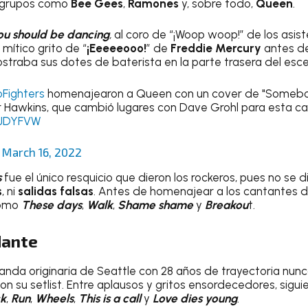
 grupos como
Bee Gees
,
Ramones
y, sobre todo,
Queen
.
ou should be dancing
,
al coro de “¡Woop woop!” de los asiste
 mítico grito de “
¡Eeeeeooo!
” de
Freddie Mercury
antes d
traba sus dotes de baterista en la parte trasera del esce
Fighters
homenajearon a Queen con un cover de "Somebod
r Hawkins, que cambió lugares con Dave Grohl para esta c
qjJDYFVW
)
March 16, 2022
s
fue el único resquicio que dieron los rockeros, pues no se d
s
, ni
salidas falsas
. Antes de homenajear a los cantantes d
como
These days
,
Walk
,
Shame shame
y
Breakou
t.
dante
banda originaria de Seattle con 28 años de trayectoria nunc
on su setlist. Entre aplausos y gritos ensordecedores, sigui
k
,
Run
,
Wheels
,
This is a call
y
Love dies young
.