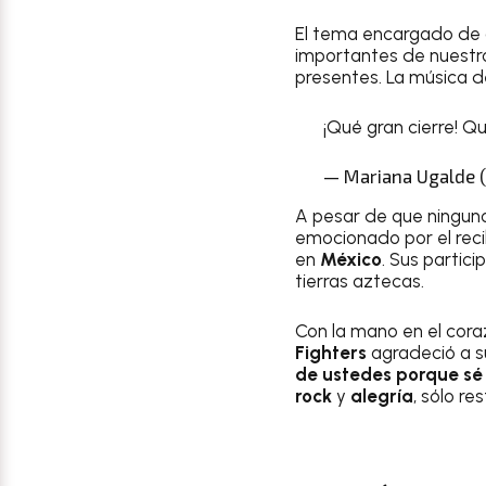
El tema encargado de 
importantes de nuestr
presentes. La música d
¡Qué gran cierre! Q
— Mariana Ugalde 
A pesar de que ninguno
emocionado por el rec
en
México
. Sus partic
tierras aztecas.
Con la mano en el cora
Fighters
agradeció a su
de ustedes porque sé
rock
y
alegría
, sólo r