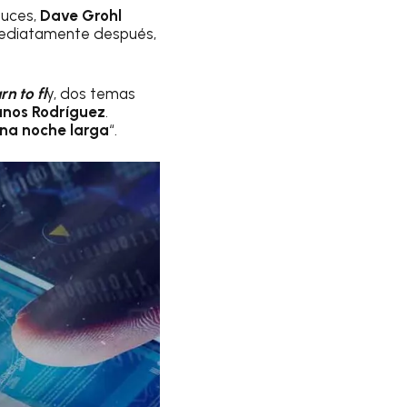
luces,
Dave Grohl
mediatamente después,
rn to fl
y, dos temas
nos Rodríguez
.
una noche larga
“.