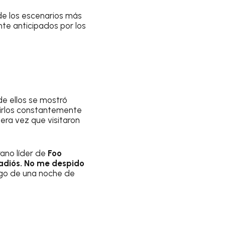
e los escenarios más
te anticipados por los
de ellos se mostró
irlos constantemente
imera vez que visitaron
rano líder de
Foo
 adiós. No me despido
ego de una noche de