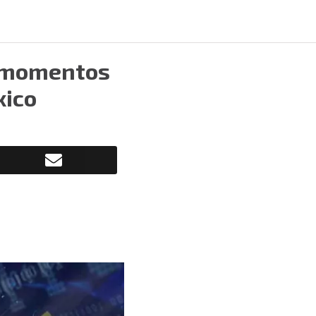
s momentos
xico