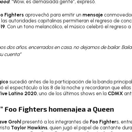
 hood
. “Wow, es demasiada gente”, expresó.
o Fighters
aprovechó para emitir un
mensaje
conmovedor,
las autoridades capitalinas permitieran el regreso de conc
19
. Con un tono melancólico, el músico celebró el regreso a 
mos dos años, encerrados en casa, no dejamos de bailar. Bail
su cuenta”
gico
sucedió antes de la participación de la banda principal
rió el espectáculo a las 8 de la noche y recordaron que ellas
ive Latino 2020
, uno de los últimos shows en la
CDMX
ant
o!” Foo Fighters homenajea a Queen
ve Grohl
presentó a los integrantes de
Foo Fighter
s, entr
rista
Taylor Hawkins
, quien jugó el papel de cantante du