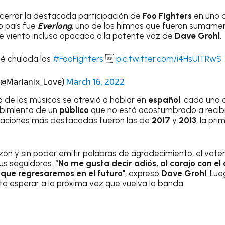
cerrar la destacada participación de
Foo Fighters
en uno d
o país fue
Everlong
, uno de los himnos que fueron sumamen
e viento incluso opacaba a la potente voz de
Dave Grohl
.
ué chulada los
#FooFighters

pic.twitter.com/i4HsUITRwS
(@Marianix_Love)
March 16, 2022
 de los músicos se atrevió a hablar en
español
, cada uno 
ibimiento de un
público
que no está acostumbrado a recib
ipaciones más destacadas fueron las de
2017
y
2013
, la pr
zón y sin poder emitir palabras de agradecimiento, el vete
s seguidores. “
No me gusta decir adiós, al carajo con el
 que regresaremos en el futuro
", expresó
Dave Grohl
. Lu
esta esperar a la próxima vez que vuelva la banda.