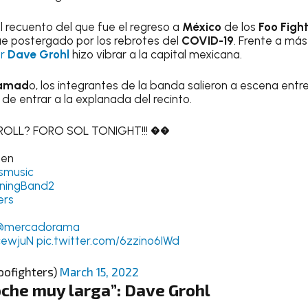
 recuento del que fue el regreso a
México
de los
Foo Figh
 fue postergado por los rebrotes del
COVID-19
. Frente a má
or
Dave Grohl
hizo vibrar a la capital mexicana.
ramad
o, los integrantes de la banda salieron a escena entr
e entrar a la explanada del recinto.
ROLL? FORO SOL TONIGHT!!! ��
pen
dsmusic
ningBand2
ers
@mercadorama
8cewjuN
pic.twitter.com/6zzino6IWd
oofighters)
March 15, 2022
oche muy larga”: Dave Grohl