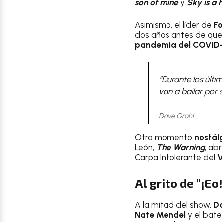
son of mine
y
Sky is a
Asimismo, el líder de
Fo
dos años antes de que 
pandemia del COVID-
“Durante los últi
van a bailar por 
Dave Grohl
Otro momento
nostál
León,
The Warning
, ab
Carpa Intolerante del
V
Al grito de “¡E
A la mitad del show,
Da
Nate Mendel
y el bate