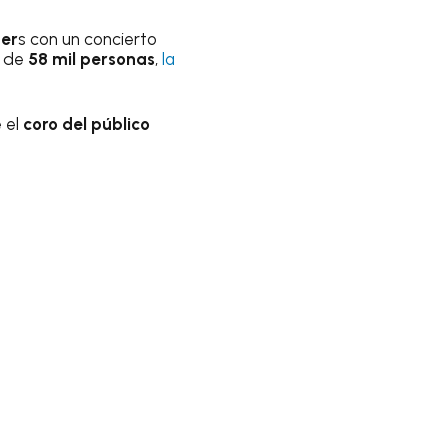
ter
s con un concierto
s de
58 mil personas
,
la
e el
coro del público