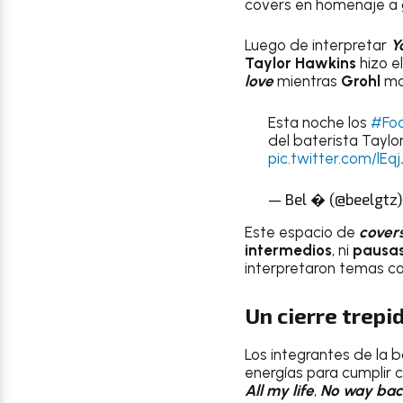
covers en homenaje a
Luego de interpretar
Y
Taylor Hawkins
hizo el
love
mientras
Grohl
mos
Esta noche los
#Foo
del baterista Taylo
pic.twitter.com/lE
— Bel � (@beelgtz
Este espacio de
cover
intermedios
, ni
pausa
interpretaron temas 
Un cierre trepi
Los integrantes de la 
energías para cumplir c
All my life
,
No way bac