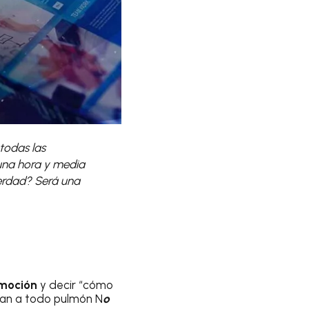
todas las
una hora y media
verdad? Será una
moción
y decir “cómo
ban a todo pulmón N
o