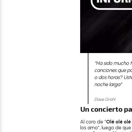
“Ha sido mucho t
canciones que po
o dos horas? Ust
noche larga”
Dave Grohl
Un concierto pa
Al coro de “
Olé olé olé
los amo”, luego de qu