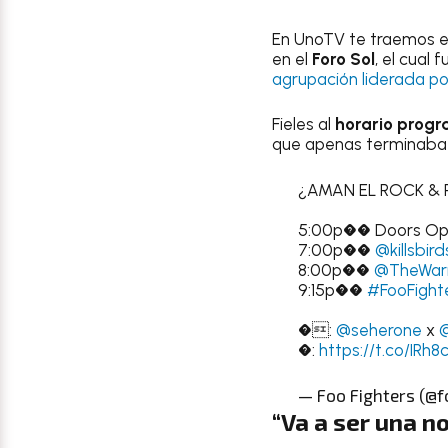
En UnoTV te traemos el
en el
Foro Sol
, el cual
agrupación liderada p
Fieles al
horario prog
que apenas terminaba d
¿AMAN EL ROCK & 
5:00p�� Doors O
7:00p��
@killsbir
8:00p��
@TheWar
9:15p��
#FooFight
�:
@seherone
x
�:
https://t.co/IRh
— Foo Fighters (@f
“Va a ser una n