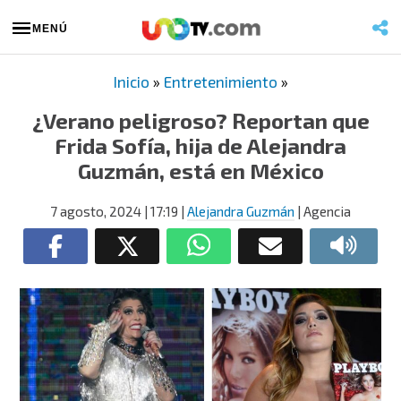
MENÚ
Inicio
»
Entretenimiento
»
¿Verano peligroso? Reportan que
Frida Sofía, hija de Alejandra
Guzmán, está en México
7 agosto, 2024
| 17:19
|
Alejandra Guzmán
| Agencia