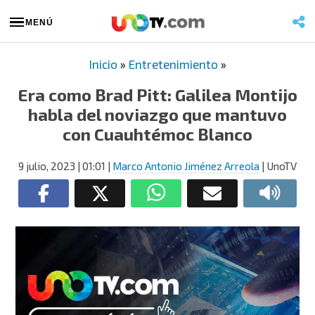
MENÚ
Inicio
»
Entretenimiento
»
Era como Brad Pitt: Galilea Montijo
habla del noviazgo que mantuvo
con Cuauhtémoc Blanco
9 julio, 2023
| 01:01
|
Marco Antonio Jiménez Arreola
| UnoTV