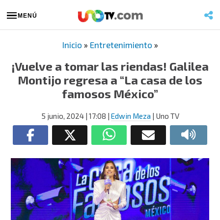
MENÚ
Inicio
»
Entretenimiento
»
¡Vuelve a tomar las riendas! Galilea
Montijo regresa a “La casa de los
famosos México”
5 junio, 2024
| 17:08
|
Edwin Meza
| Uno TV