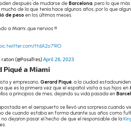
siden después de mudarse de
Barcelona
, pero lo que más
a mucho de la que tenía hace algunos años, por lo que algun
ió de peso
en los últimos meses.
do a Miami ,que nervios !!!
pic.twitter.com/ttdA2o79IO
n raton (@PosaTres)
April 26, 2023
d Piqué a Miami
lista y empresario,
Gerard Piqué
, a la ciudad estadounide
 que es la primera vez que el español visita a sus hijos en
los a principios de mes, dejando su vida pasada en
Barce
postada en el aeropuerto se llevó una sorpresa cuando vi
o de cuando estaba en forma durante sus años como futb
r no dejaron pasar el hecho de que el responsable de la
Kin
es.