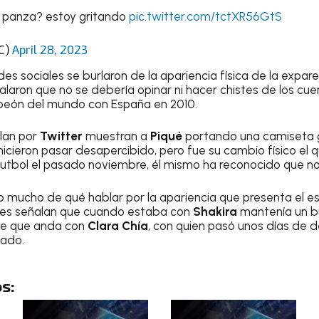
 panza? estoy gritando
pic.twitter.com/tctXR56GtS
C)
April 28, 2023
es sociales se burlaron de la apariencia física de la expar
alaron que no se debería opinar ni hacer chistes de los cue
peón del mundo con España en 2010.
lan por
Twitter
muestran a
Piqué
portando una camiseta gr
hicieron pasar desapercibido, pero fue su cambio físico el q
futbol el pasado noviembre, él mismo ha reconocido que n
mucho de qué hablar por la apariencia que presenta el es
des señalan que cuando estaba con
Shakira
mantenía un bu
de que anda con
Clara Chía
, con quien pasó unos días de
iado.
s: