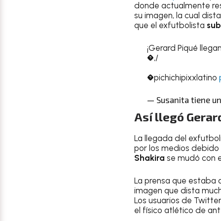
donde actualmente re
su imagen, la cual dist
que el exfutbolista
sub
¡Gerard Piqué llegan
�,/
�pichichipixxlatino
— Susanita tiene u
Así llegó Gerar
La llegada del exfutbo
por los medios debido a
Shakira
se mudó con el
La prensa que estaba a
imagen que dista much
Los usuarios de Twitte
el físico atlético de ant