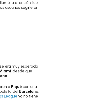
 llamó la atención fue
os usuarios sugirieron
nse era muy esperada
Miami
, desde que
lona
.
eron a
Piqué
con una
olista del
Barcelona.
gs League
ya no tiene