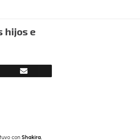
 hijos e
 tuvo con
Shakira
,