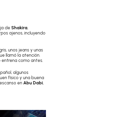
eja de
Shakira
,
rpos ajenos, incluyendo
is, unos jeans y unas
ue llamó la atención.
o entrena como antes.
pañol, algunos
en físico y una buena
 descanso en
Abu Dabi
,