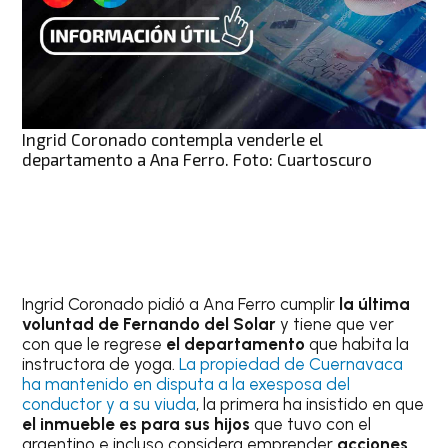
Ingrid Coronado contempla venderle el
departamento a Ana Ferro. Foto: Cuartoscuro
Ingrid Coronado pidió a Ana Ferro cumplir
la última
voluntad de Fernando del Solar
y tiene que ver
con que le regrese
el departamento
que habita la
instructora de yoga.
La propiedad de Cuernavaca
ha mantenido en disputa a la exesposa del
conductor y a su viuda
, la primera ha insistido en que
el inmueble es para sus hijos
que tuvo con el
argentino e incluso considera emprender
acciones