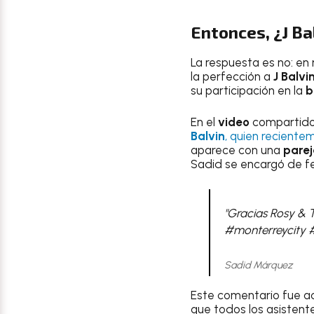
Entonces, ¿J Ba
La respuesta es no: en 
la perfección a
J Balvi
su participación en la
b
En el
video
compartido s
Balvin
, quien reciente
aparece con una
parej
Sadid se encargó de fel
"Gracias Rosy & 
#monterreycity 
Sadid Márquez
Este comentario fue 
que todos los asistente