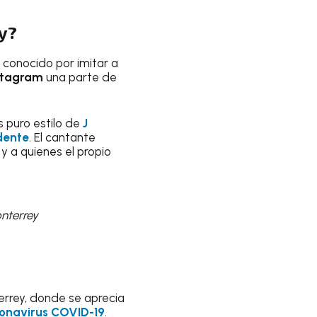
ey?
s conocido por imitar a
stagram
una parte de
s puro estilo de
J
dente
. El cantante
y a quienes el propio
nterrey
rrey, donde se aprecia
onavirus COVID-19
.