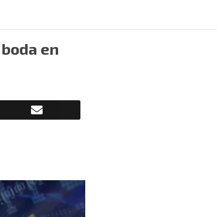
 boda en
a