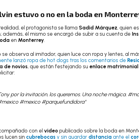
lvin estuvo o no en la boda en Monterr
realidad, el protagonista se llama
Sadid Márquez
, quien e
n
; además, él mismo se encargó de subir a su cuenta de
In
oda
en
Monterrey
.
e observa al imitador, quien luce con ropa y lentes, al má
mente lanzó ropa de hot dogs tras los comentarios de
Resi
a de novios
, que están festejando su
enlace matrimonial
icitar:
Tony por la invitación, los queremos. Una noche mágica. #mo
#mexico #mexico #parquefundidora"
acompañado con el
video
publicado sobre la boda en Monte
s lucen sin
cubrebocas
y sin guardar
distancia
ante el
cor