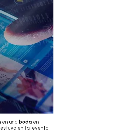
n
en una
boda
en
 estuvo en tal evento