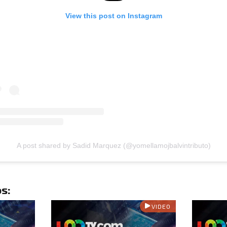
View this post on Instagram
A post shared by Sadid Marquez (@yomellamojbalvintributo)
s:
VIDEO