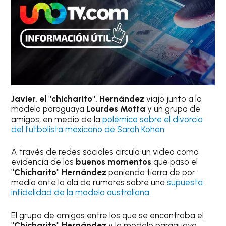
Javier, el "chicharito", Hernández
viajó junto a la
modelo paraguaya
Lourdes Motta
y un grupo de
amigos, en medio de la
polémica sobre el divorcio
del futbolista mexicano de Sarah Kohan.
A través de redes sociales circula un video como
evidencia de los
buenos momentos
que pasó el
"Chicharito" Hernández
poniendo tierra de por
medio ante la ola de rumores sobre una
supuesta
infidelidad de la modelo australiana.
El grupo de amigos entre los que se encontraba el
"Chicharito" Hernández
y la modelo paraguaya