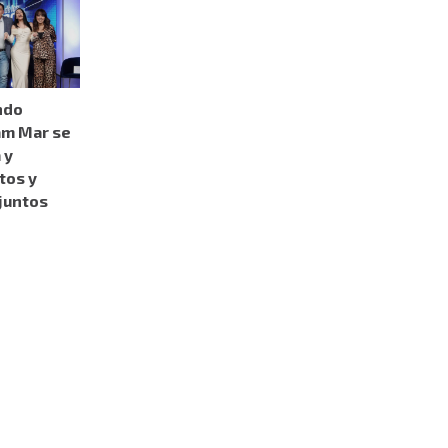
ndo
am Mar se
 y
tos y
juntos