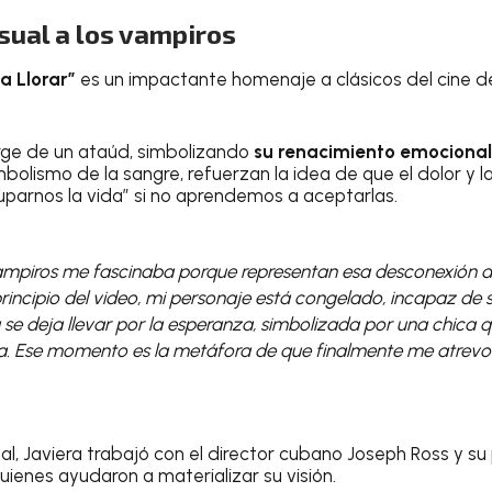
sual a los vampiros
 a Llorar”
es un impactante homenaje a clásicos del cine 
rge de un ataúd, simbolizando
su renacimiento emocional
imbolismo de la sangre, refuerzan la idea de que el dolor y
parnos la vida” si no aprendemos a aceptarlas.
vampiros me fascinaba porque representan esa desconexión d
principio del video, mi personaje está congelado, incapaz de se
 se deja llevar por la esperanza, simbolizada por una chica
a. Ese momento es la metáfora de que finalmente me atrevo a
ual, Javiera trabajó con el director cubano Joseph Ross y s
ienes ayudaron a materializar su visión.