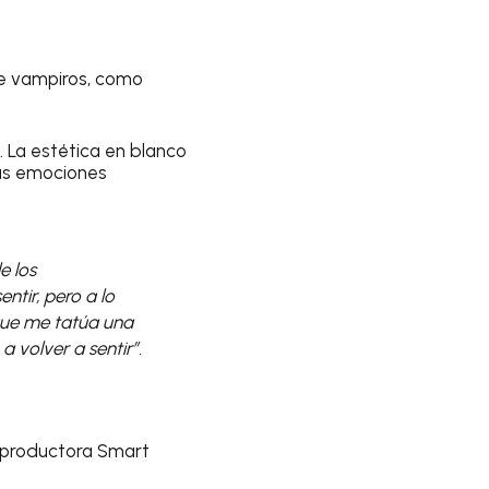
de vampiros, como
. La estética en blanco
 las emociones
e los
ntir, pero a lo
 que me tatúa una
 volver a sentir”.
u productora Smart