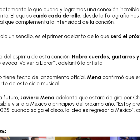
ctamente lo que quería y logramos una conexión increíble 
ntó. El equipo
cuidó cada detalle
, desde la fotografía hast
al que complementa la intensidad de la canción.
solo un sencillo, es el primer adelanto de lo que
será el pró
o del espíritu de esta canción.
Habrá cuerdas, guitarras y
voca ‘Volver a Llorar’”, adelantó la artista.
 tiene fecha de lanzamiento oficial,
Mena
confirmó que en
te de este ciclo musical.
a futuro,
Javiera Mena
adelantó que estará de gira por Chi
sible visita a México a principios del próximo año. “Estoy
2025, cuando salga el disco, la idea es regresar a México”, 
s: