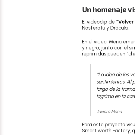
Un homenaje vi
El videoclip de
“Volver
Nosferatu y Drácula.
En el video, Mena eme
y negro, junto con el s
reprimidas pueden “chu
“La idea de los 
sentimientos. Al 
largo de la trama
lágrima en la car
Javiera Mena
Para este proyecto vis
Smart worth Factory, qu