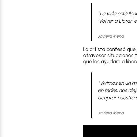
“La vida está lle
‘Volver a Llorar’ 
Javiera Mena
La artista confesó que 
atravesar situaciones t
que les ayudara a libe
“Vivimos en un m
en redes, nos ale
aceptar nuestra 
Javiera Mena