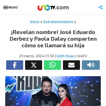
MENÚ
Inicio
»
Entretenimiento
»
¡Revelan nombre! José Eduardo
Derbez y Paola Dalay comparten
cómo se llamará su hija
23 marzo, 2024
| 11:50
|
Edith Rojas
| UnoTV