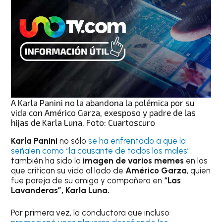
A Karla Panini no la abandona la polémica por su
vida con Américo Garza, exesposo y padre de las
hijas de Karla Luna. Foto: Cuartoscuro
Karla Panini
no sólo
se ha enfrentado a que la
señalen como “la causante de todos los males”
,
también ha sido la
imagen de varios memes
en los
que critican su vida al lado de
Américo Garza
, quien
fue pareja de su amiga y compañera en
“Las
Lavanderas”, Karla Luna.
Por primera vez, la conductora que incluso