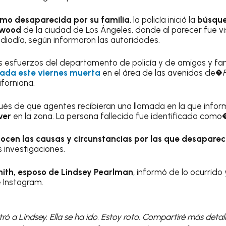
omo desaparecida por su familia
, la policía inició la
búsque
lywood
de la ciudad de Los Ángeles, donde al parecer fue vi
iodía, según informaron las autoridades.
s esfuerzos del departamento de policía y de amigos y fam
ada este viernes muerta
en el área de las avenidas de�
F
iforniana.
pués de que agentes recibieran una llamada en la que info
ver
en la zona. La persona fallecida fue identificada como
ocen las causas y circunstancias por las que desapare
s investigaciones.
ith, esposo de
Lindsey Pearlman
, informó de lo ocurrido
 Instagram.
ró a Lindsey. Ella se ha ido. Estoy roto. Compartiré más detal