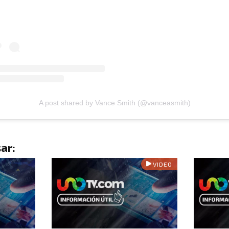
A post shared by Vance Smith (@vanceasmith)
ar:
VIDEO