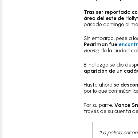
Tras ser reportada c
área del este de Hol
pasado domingo al med
Sin embargo, pese a lo
Pearlman
fue
encontr
Bonita
, de la ciudad cal
El hallazgo se dio des
aparición de un cadá
Hasta ahora
se descon
por lo que continúan la
Por su parte,
Vance Sm
través de su cuenta de
“La policía encont