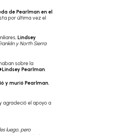
da de Pearlman en el
sta por última vez el
iliares,
Lindsey
ranklin y North Sierra
rmaban sobre la
�
Lindsey Pearlman
.
ció y murió Pearlman
,
 y agradeció el apoyo a
les luego, pero