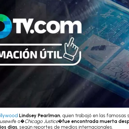
ollywood
Lindsey Pearlman
, quien trabajó en las famosas
usewif
e o�
Chicago Justice
�fue encontrada muerta des
ios días
, según reportes de medios internacionales.