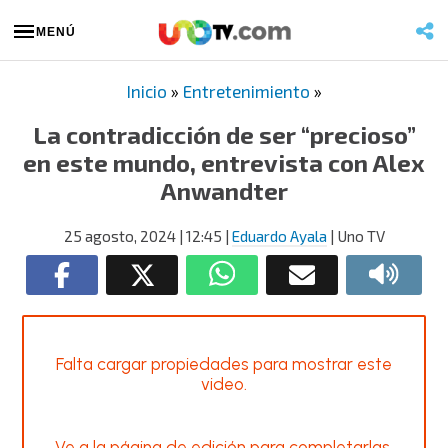
MENÚ
Inicio
»
Entretenimiento
»
La contradicción de ser “precioso”
en este mundo, entrevista con Alex
Anwandter
25 agosto, 2024
| 12:45
|
Eduardo Ayala
| Uno TV
Falta cargar propiedades para mostrar este
video.
Ve a la página de edición para completarlas.