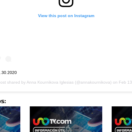
View this post on Instagram
.30.2020
post shared by
Anna Kournikova Iglesias
(@annakournikova) on
Feb 13, 2020 at 10:42am 
s: