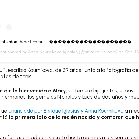
imbledon, here I come… �������������������
post shared by
Anna Kournikova Iglesias
(@annakournikova) on
Sep 16, 2020 at 11:40am 
… ”
, escribió Kournikova, de 39 años, junto a la fotografía 
etas de tenis.
le dio la bienvenida a Mary,
su tercera hija juntos, el pas
us hermanos, los gemelos Nicholas y Lucy de dos años y med
 fue
anunciado por Enrique Iglesias y Anna Kournikova
a med
entó
la primera foto de la recién nacida y contaron que 
ista fue guardado en secreto hasta apenas unas semanas a