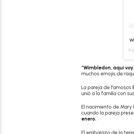
W
A 
“Wimbledon, aquí voy
muchos emojis de raqu
La pareja de famosos
unió a la familia con s
El nacimiento de Mary
cuando la pareja pres
enero.
El embarazo de la ten