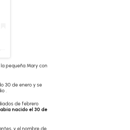
PDT
de la pequeña Mary con
ado 30 de enero y se
io .
iados de febrero
había nacido el 30 de
ntes, y el nombre de