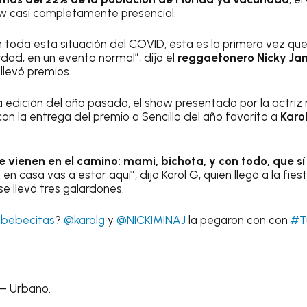
w casi completamente presencial.
n toda esta situación del COVID, ésta es la primera vez qu
dad, en un evento normal”, dijo el
reggaetonero Nicky Ja
llevó premios.
la edición del año pasado, el show presentado por la actri
n la entrega del premio a Sencillo del año favorito a
Karol
e vienen en el camino: mami, bichota, y con todo, que s
en casa vas a estar aquí”, dijo Karol G, quien llegó a la fie
e llevó tres galardones.
bebecitas
?
@karolg
y
@NICKIMINAJ
la pegaron con con
#T
 – Urbano.