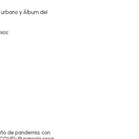
to urbano y Álbum del
ios:
n año de pandemia, con
l COVID-19 parecía cosa