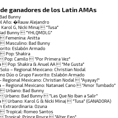
 de ganadores de los Latin AMAs
: Bad Bunny
el Año: �Rauw Alejandro
: Karol G, Nicki Minaj  "Tusa"
 Bad Bunny  "YHLQMDLG"
a  Femenina: Anitta
o  Masculino: Bad Bunny
orito: Eslabón Armado
  Pop: Shakira
 Pop: Camilo  "Por Primera Vez"
a  Pop: Shakira & Anuel AA  "Me Gusta"
 Solo – Regional Mexicano: Christian Nodal
no Dúo o Grupo Favorito: Eslabón Armado
– Regional Mexicano: Christian Nodal  "Ayayay!"
a – Regional Mexicano: Natanael Cano  "Amor Tumbado"
o  Urbano: Bad Bunny
 Urbano: Bad Bunny  "Las Que No Iban a Salir"
a  Urbano: Karol G & Nicki Minaj  "Tusa" (GANADORA)
n Extraordinaria: Ozuna
o  Tropical: Romeo Santos
 Tropical: Prince Royce  "Alter Ego"