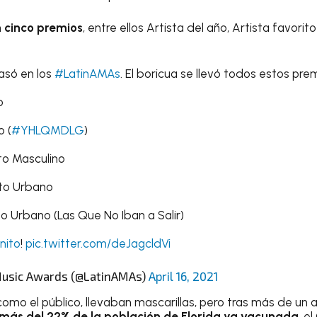
 cinco premios
, entre ellos Artista del año, Artista favori
asó en los
#LatinAMAs
. El boricua se llevó todos estos prem
o
 (
#YHLQMDLG
)
to Masculino
to Urbano
 Urbano (Las Que No Iban a Salir)
nito
!
pic.twitter.com/deJagcldVi
Music Awards (@LatinAMAs)
April 16, 2021
 como el público, llevaban mascarillas, pero tras más de u
más del 22% de la población de Florida ya vacunada
, e