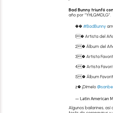
Bad Bunny triunfó con
año por “YHLQMDLG”.
��
#BadBunny
arr
1� Artista del Añ
2� Álbum del Año
3� Artista Favori
4� Artista Favori
5� Álbum Favorito
z� ¡Dímelo
@sanbe
— Latin American 
Algunos bailarines, así
tests de coronavirus y