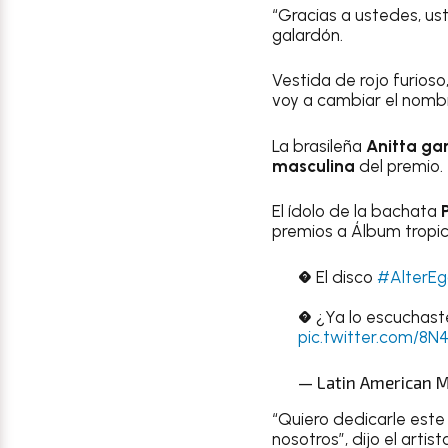
“Gracias a ustedes, ust
galardón.
Vestida de rojo furios
voy a cambiar el nombr
La brasileña
Anitta gan
masculina
del premio.
El ídolo de la bachata
P
premios a Álbum tropica
� El disco
#AlterEg
� ¿Ya lo escuchaste
pic.twitter.com/8N
— Latin American 
“Quiero dedicarle est
nosotros”, dijo el artist