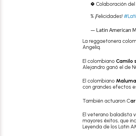
� Colaboración del
% ¡Felicidades!
#Lat
— Latin American 
La reggaetonera colom
Angeliq.
El colombiano
Camilo s
Alejandro ganó el de N
El colombiano
Maluma 
con grandes efectos es
También actuaron C
ar
El veterano baladista 
mayores éxitos, que in
Leyenda de los Latin A