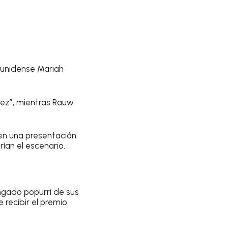
ounidense Mariah
vez”, mientras Rauw
 en una presentación
an el escenario.
n
gado popurrí de sus
 recibir el premio