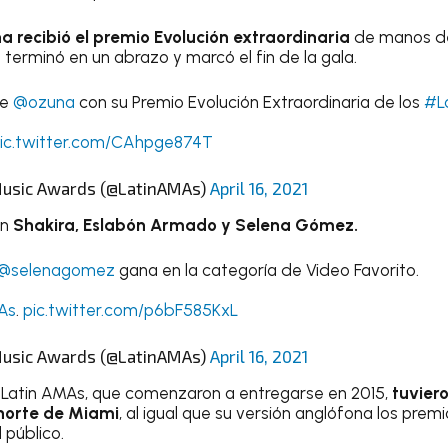
a recibió el premio Evolución extraordinaria
de manos de
rminó en un abrazo y marcó el fin de la gala.
re
@ozuna
con su Premio Evolución Extraordinaria de los
#L
ic.twitter.com/CAhpge874T
Music Awards (@LatinAMAs)
April 16, 2021
on
Shakira, Eslabón Armado y Selena Gómez.
@selenagomez
gana en la categoría de Video Favorito.
As
.
pic.twitter.com/p6bF585KxL
Music Awards (@LatinAMAs)
April 16, 2021
s Latin AMAs, que comenzaron a entregarse en 2015,
tuvier
 norte de Miami
, al igual que su versión anglófona los pre
 público.