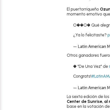
El puertorriqueño
Ozun
momento emotivo que te
O��O� Qué aleg
¿Ya lo felicitaste?
p
— Latin American 
Otros ganadores fuer
� "De Una Vez" de
Congrats!
#LatinAM
— Latin American 
La sexta edición de lo
Center de Sunrise, al
base en la votación del