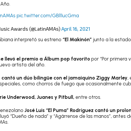
 Año.
inAMAs
pic.twitter.com/GBl11ucGma
Music Awards (@LatinAMAs)
April 16, 2021
biana interpretó su estreno
“El Makinón”
junto a la estad
e llevó el premio a Álbum pop favorito
por “Por primera 
uevo artista del año.
cantó un dúo bilingüe con el jamaiquino Ziggy Marley
,
peciales, como chorros de fuego que ocasionalmente cubrí
rie Underwood, Juanes y Pitbull,
entre otros.
venezolano
José Luis “El Puma” Rodríguez cantó un prolo
cluyó “Dueño de nada” y “Agárrense de las manos”, antes de
MAs.