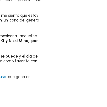
e me siento que estoy
m
, un ícono del género
z mexicana Jacqueline
 G y Nicki Minaj, por
í se puede
y el día de
sta como favorita con
usa
, que ganó en