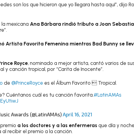
edes son los que hicieron que yo llegara hasta aquí”, dijo R
o, la mexicana
Ana Bárbara rindió tributo a Joan Sebasti
e”.
ó Artista Favorita Femenina mientras Bad Bunny se llev
rince Royce
, nominado a mejor artista, cantó varios de sus 
l y canción tropical, por “Carita de Inocente”.
o
de
@PrinceRoyce
es el Álbum Favorito  Tropical.
? Cuéntanos cuál es tu canción favorita.
#LatinAMAs
4EyUtiwJ
Music Awards (@LatinAMAs)
April 16, 2021
e premio
a los doctores y a las enfermeras
que día y noche
a al recibir el premio a la canción.