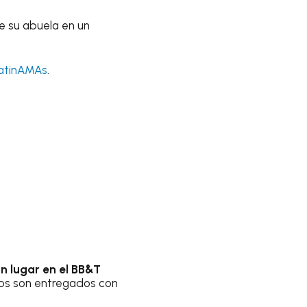
 su abuela en un
atinAMAs
.
on lugar en el BB&T
mios son entregados con