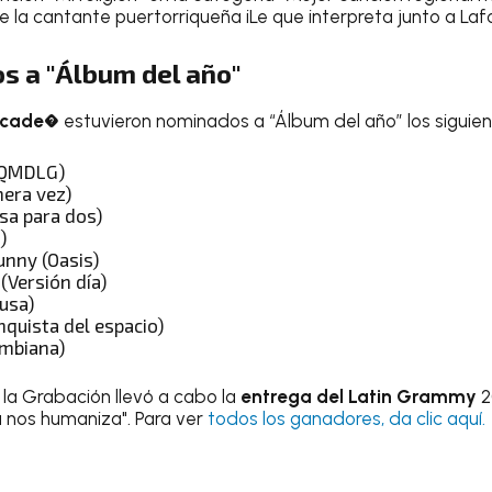
e la cantante puertorriqueña iLe que interpreta junto a La
s a "Álbum del año"
rcade
� estuvieron nominados a “Álbum del año” los siguient
LQMDLG)
mera vez)
sa para dos)
)
unny (Oasis)
 (Versión día)
usa)
nquista del espacio)
umbiana)
la Grabación llevó a cabo la
entrega del Latin Grammy
2
a nos humaniza". Para ver
todos los ganadores, da clic aquí.