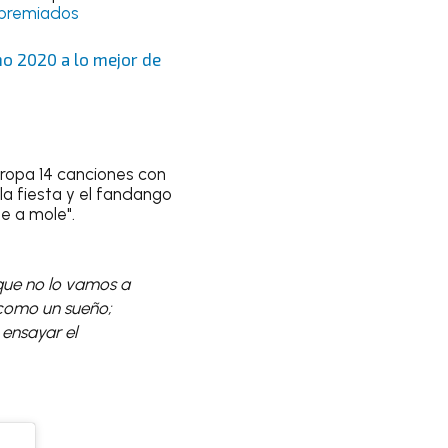
s premiados
o 2020 a lo mejor de
arropa 14 canciones con
, la fiesta y el fandango
e a mole".
 que no lo vamos a
 como un sueño;
 ensayar el