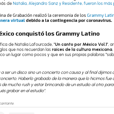
más de
Natalia, Alejandro Sanz y Residente, fueron los má
ina de Grabación realizó la ceremonia de los
Grammy Latin
nera virtual
debido a la contingencia por coronavirus.
éxico conquistó los Grammy Latino
fica de Natalia Lafourcade, "
Un canto por México Vol.1
", 
eglos que nos recuerdan las
raíces de la cultura mexicana
o un lugar como pocos y que en sus propias palabras "sab
a a ser un disco sino un concierto con causa y al final dijimos
 concierto. Haberlo grabado de la manera que lo hicimos fue
 de mucho rush y estar brincando de un estudio al otro para
és grabar en el estudio".
cantante.