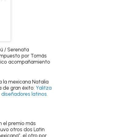
jú / Serenata
 compuesto por Tomás
único acompañamiento
 a la mexicana Natalia
 de gran éxito:
Yalitza
 diseñadores latinos.
n el premio más
tuvo otros dos Latin
exicana”, el otro por