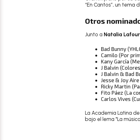
“En Cantos”, un tema d
Otros nominado
Junto a
Natalia Lafou
Bad Bunny (YH
Camilo (Por pri
Kany García (Me
J Balvin (Colores
J Balvin & Bad B
Jesse & Joy Aire
Ricky Martin (Pa
Fito Páez (La co
Carlos Vives (C
La Academia Latina de 
bajo el lema "La músic