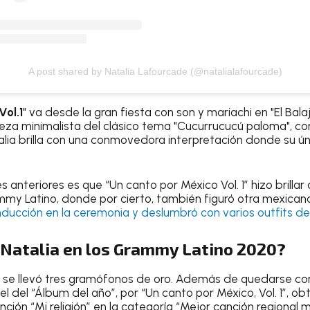
A post shared by Natalia Lafourcade (@natalialafourcade)
Vol.1
" va desde la gran fiesta con son y mariachi en "El Bala
lleza minimalista del clásico tema "Cucurrucucú paloma",
ia brilla con una conmovedora interpretación donde su 
s anteriores es que “Un canto por México Vol. 1” hizo brillar
my Latino, donde por cierto, también figuró otra mexicana
nducción en la ceremonia y deslumbró con varios outfits de
Natalia en los Grammy Latino 2020?
a se llevó tres gramófonos de oro. Además de quedarse co
el del “Álbum del año”, por “Un canto por México, Vol. 1”, ob
ión “Mi religión” en la categoría “Mejor canción regional m