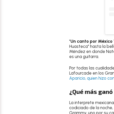
"
Un canto por México 
Huasteca" hasta la be
Méndez en donde Natal
es una guitarra.
Por todas las cualidade
Lafourcade en los Gram
Aparicio, quien hizo co
¿Qué más ganó 
La interprete mexican
codiciado de la noche, 
Grammy, uno por su canc