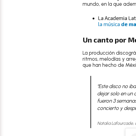
mundo, en la que ade
La Academia Lat
la música
de ma
Un canto por M
La producción discográ
ritmos, melodías y arr
que han hecho de Méxic
"Este disco no ib
dejar solo en un
fueron 3 semanas
concierto y despu
Natalia Lafourcade, 