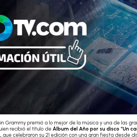
atin Grammy premió a lo mejor de la música y una de las g
quien recibió el título de
Álbum del Año por su disco “Un can
,
que celebraron su 21 edición con una gran fiesta desde di