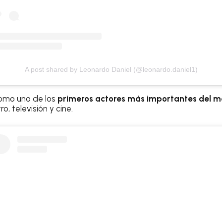
A post shared by Leonardo Daniel (@leonardo.daniel1)
omo uno de los
primeros actores más importantes del m
o, televisión y cine.