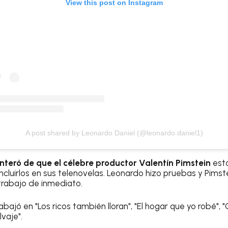
View this post on Instagram
A post shared by Leonardo Daniel (@leonardo.daniel1)
nteró de que el célebre productor Valentín Pimstein
est
ncluirlos en sus telenovelas. Leonardo hizo pruebas y Pims
trabajo de inmediato.
abajó en "Los ricos también lloran", "El hogar que yo robé", "Ch
lvaje".