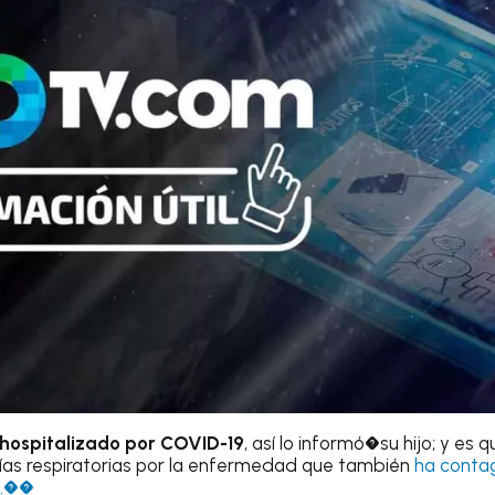
 hospitalizado por COVID-19
, así lo informó�su hijo; y es q
ías respiratorias por la enfermedad que también
ha contag
o.��