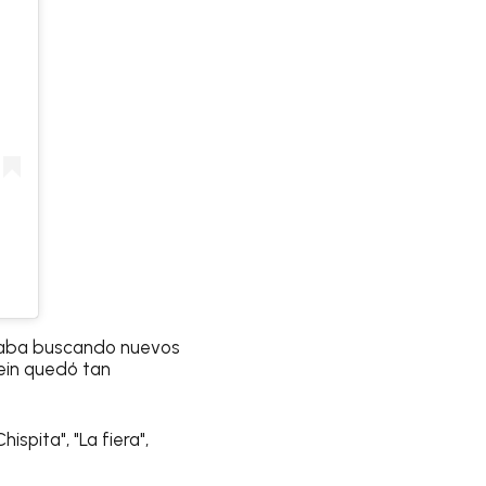
aba buscando nuevos
tein quedó tan
ispita", "La fiera",