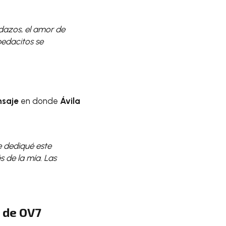
dazos, el amor de
pedacitos se
saje
en donde
Ávila
e dediqué este
 de la mía. Las
o de OV7