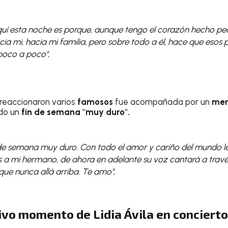
 aquí esta noche es porque, aunque tengo el corazón hecho pe
ia mi, hacia mi familia, pero sobre todo a él, hace que esos 
oco a poco",
 reaccionaron varios
famosos
fue acompañada por un
men
ido un
fin de
semana "muy duro".
n de semana muy duro. Con todo el amor y cariño del mundo l
s a mi hermano, de ahora en adelante su voz cantará a través
 que nunca allá arriba. Te amo",
ivo momento de Lidia Ávila en conciert