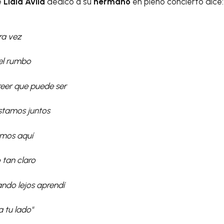
e
Lidia Ávila
dedicó a su
hermano
en pleno concierto dice:
ra vez
 el rumbo
reer que puede ser
stamos juntos
amos aquí
 tan claro
ndo lejos aprendí
a tu lado"