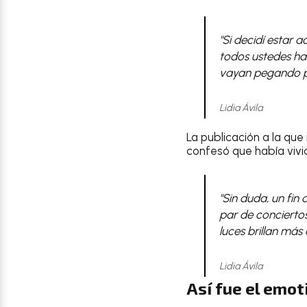
"Si decidí estar
todos ustedes hac
vayan pegando p
Lidia Ávila
La publicación a la que
confesó que había viv
"Sin duda, un fi
par de concierto
luces brillan más
Lidia Ávila
Así fue el emot