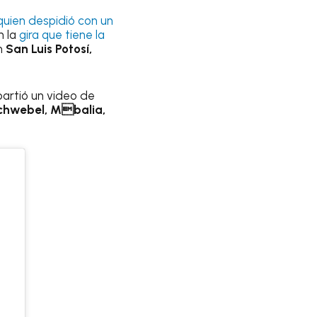
 quien despidió con un
n la
gira que tiene la
n
San Luis Potosí,
partió un video de
Schwebel, Mbalia,