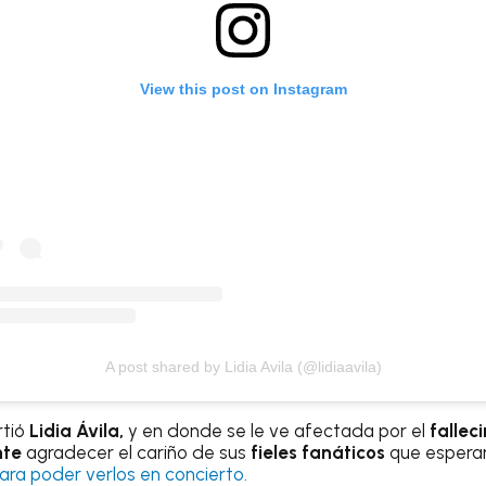
View this post on Instagram
A post shared by Lidia Avila (@lidiaavila)
rtió
Lidia Ávila,
y en donde se le ve afectada por el
fallec
nte
agradecer el cariño de sus
fieles fanáticos
que esperar
ara poder verlos en concierto.