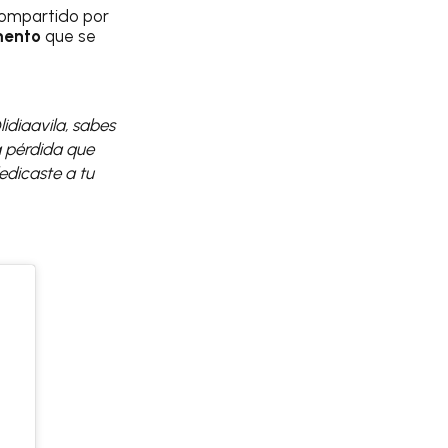
compartido por
mento
que se
idiaavila, sabes
a pérdida que
edicaste a tu