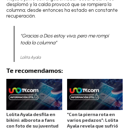
desplomó y la caída provocó que se rompiera la
columna; desde entonces ha estado en constante
recuperación.
“Gracias a Dios estoy viva, pero me rompí
toda la columna”
Lolita Ayala
Te recomendamos:
Lolita Ayala desfila en
"Con la pierna rota en
bikini: alborota a fans
varios pedazos": Lolita
con foto de su juventud
Ayala revela que sufrió