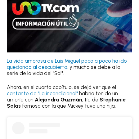
La vida amorosa de Luis Miguel poco a poco ha ido
quedando al descubierto
, y mucho se debe a la
serie de la vida del "Sol".
Ahora, en el cuarto capítulo, se dejó ver que el
cantante de "La incondicional"
habría tenido un
amorío con
Alejandra Guzmán
, tía de
Stephanie
Salas
famosa con la que Mickey tuvo una hija.