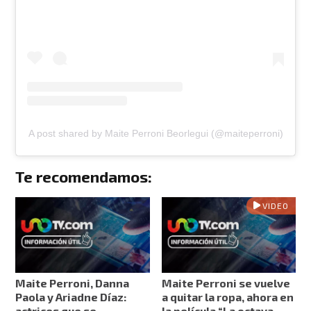
A post shared by Maite Perroni Beorlegui (@maiteperroni)
Te recomendamos:
VIDEO
Maite Perroni, Danna
Maite Perroni se vuelve
Paola y Ariadne Díaz:
a quitar la ropa, ahora en
actrices que se
la película “La octava