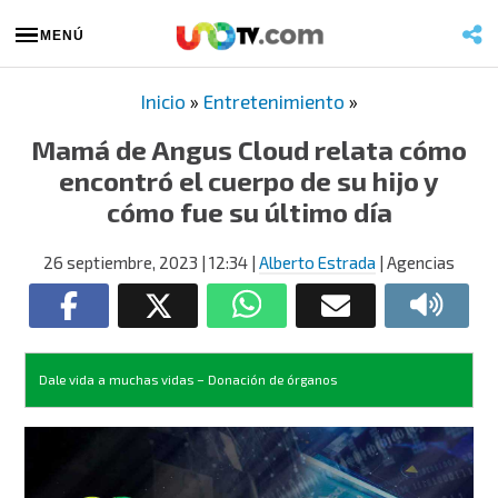
MENÚ
Inicio
»
Entretenimiento
»
Mamá de Angus Cloud relata cómo
encontró el cuerpo de su hijo y
cómo fue su último día
26 septiembre, 2023
| 12:34
|
Alberto Estrada
| Agencias
Dale vida a muchas vidas – Donación de órganos