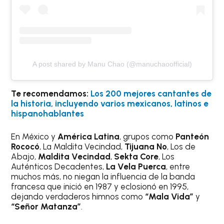
A post shared by Manu Chao (@manuchaoofficial)
Te recomendamos:
Los 200 mejores cantantes de
la historia, incluyendo varios mexicanos, latinos e
hispanohablantes
En México y
América Latina
, grupos como
Panteón
Rococó
, La Maldita Vecindad,
Tijuana No
, Los de
Abajo,
Maldita Vecindad
,
Sekta Core
, Los
Auténticos Decadentes,
La Vela Puerca
, entre
muchos más, no niegan la influencia de la banda
francesa que inició en 1987 y eclosionó en 1995,
dejando verdaderos himnos como
“Mala Vida”
y
“Señor Matanza”
.