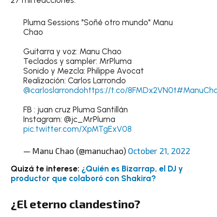
27 mil reacciones.
Pluma Sessions "Soñé otro mundo" Manu
Chao
Guitarra y voz: Manu Chao
Teclados y sampler: MrPluma
Sonido y Mezcla: Philippe Avocat
Realización: Carlos Larrondo
@carloslarrondo
https://t.co/8FMDx2VN0t
#ManuCh
FB : juan cruz Pluma Santillán
Instagram: @jc_MrPluma
pic.twitter.com/XpMTgExV08
— Manu Chao (@manuchao)
October 21, 2022
Quizá te interese:
¿Quién es Bizarrap, el DJ y
productor que colaboró con Shakira?
¿El eterno clandestino?