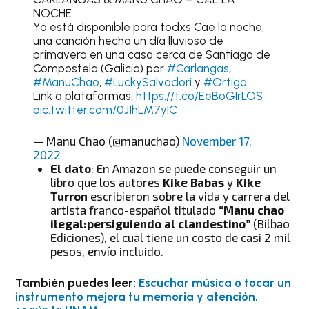
NOCHE
Ya está disponible para todxs Cae la noche,
una canción hecha un día lluvioso de
primavera en una casa cerca de Santiago de
Compostela (Galicia) por
#Carlangas
,
#ManuChao
,
#LuckySalvadori
y
#Ortiga
.
Link a plataformas:
https://t.co/EeBoGIrLOS
pic.twitter.com/0J1hLM7yIC
— Manu Chao (@manuchao)
November 17,
2022
El dato
: En Amazon se puede conseguir un
libro que los autores
Kike Babas
y
Kike
Turron
escribieron sobre la vida y carrera del
artista franco-español titulado
“Manu chao
ilegal:persiguiendo al clandestino”
(Bilbao
Ediciones), el cual tiene un costo de casi 2 mil
pesos, envío incluido.
También puedes leer:
Escuchar música o tocar un
instrumento mejora tu memoria y atención,