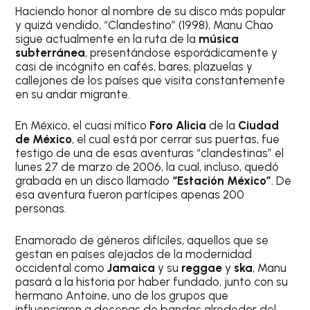
Haciendo honor al nombre de su disco más popular
y quizá vendido, “Clandestino” (1998), Manu Chao
sigue actualmente en la ruta de la
música
subterránea
, presentándose esporádicamente y
casi de incógnito en cafés, bares, plazuelas y
callejones de los países que visita constantemente
en su andar migrante.
En México, el cuasi mítico
Foro Alicia
de la
Ciudad
de México
, el cual está por cerrar sus puertas, fue
testigo de una de esas aventuras “clandestinas” el
lunes 27 de marzo de 2006, la cual, incluso, quedó
grabada en un disco llamado
“Estación México”
. De
esa aventura fueron partícipes apenas 200
personas.
Enamorado de géneros difíciles, aquellos que se
gestan en países alejados de la modernidad
occidental como
Jamaica
y su
reggae
y
ska
, Manu
pasará a la historia por haber fundado, junto con su
hermano Antoine, uno de los grupos que
influenciaron a decenas de bandas alrededor del