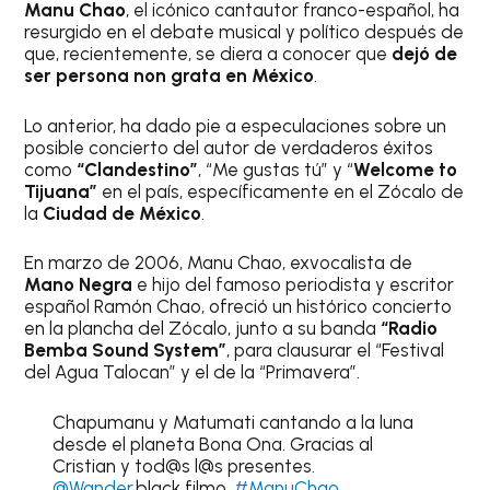
Manu Chao
, el icónico cantautor franco-español, ha
resurgido en el debate musical y político después de
que, recientemente, se diera a conocer que
dejó de
ser persona non grata en México
.
Lo anterior, ha dado pie a especulaciones sobre un
posible concierto del autor de verdaderos éxitos
como
“Clandestino”
, “Me gustas tú” y “
Welcome to
Tijuana”
en el país, específicamente en el Zócalo de
la
Ciudad de México
.
En marzo de 2006, Manu Chao, exvocalista de
Mano Negra
e hijo del famoso periodista y escritor
español Ramón Chao, ofreció un histórico concierto
en la plancha del Zócalo, junto a su banda
“Radio
Bemba Sound System”
,
para clausurar el “Festival
del Agua Talocan” y el de la “Primavera”.
Chapumanu y Matumati cantando a la luna
desde el planeta Bona Ona. Gracias al
Cristian y tod@s l@s presentes.
@Wander
.black filmo.
#ManuChao