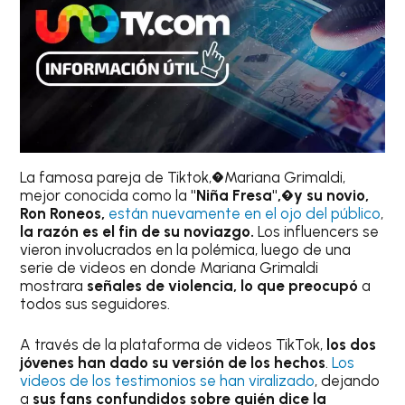
La famosa pareja de Tiktok,�Mariana Grimaldi,
mejor conocida como la
"Niña Fresa",�y su novio,
Ron Roneos,
están nuevamente en el ojo del público
,
la razón es el fin de su noviazgo.
Los influencers se
vieron involucrados en la polémica, luego de una
serie de videos en donde Mariana Grimaldi
mostrara
señales de violencia, lo que preocupó
a
todos sus seguidores.
A través de la plataforma de videos TikTok,
los dos
jóvenes han dado su versión de los hechos
.
Los
videos de los testimonios se han viralizado
, dejando
a
sus fans confundidos sobre quién dice la