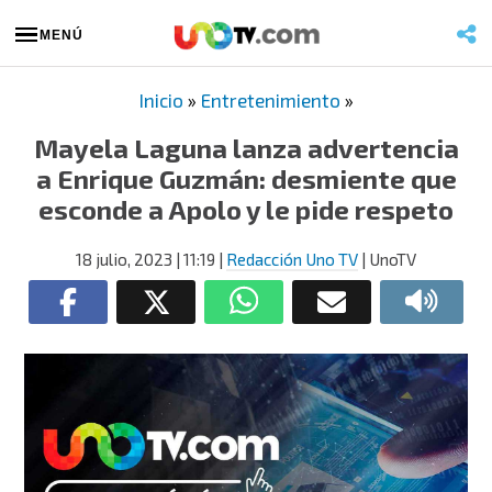
MENÚ
Inicio
»
Entretenimiento
»
Mayela Laguna lanza advertencia
a Enrique Guzmán: desmiente que
esconde a Apolo y le pide respeto
18 julio, 2023
| 11:19
|
Redacción Uno TV
| UnoTV