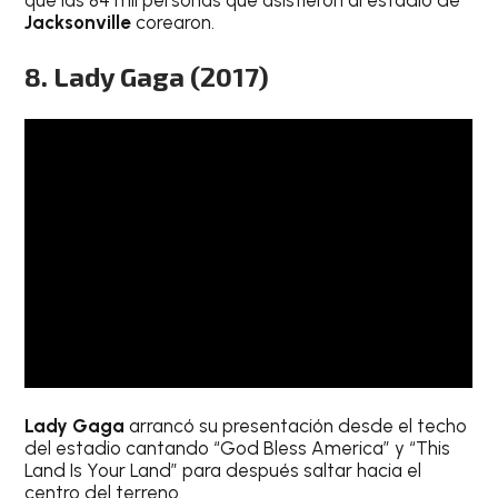
Jacksonville
corearon.
8. Lady Gaga (2017)
Lady Gaga
arrancó su presentación desde el techo
del estadio cantando “God Bless America” ​​y “This
Land Is Your Land” para después saltar hacia el
centro del terreno.