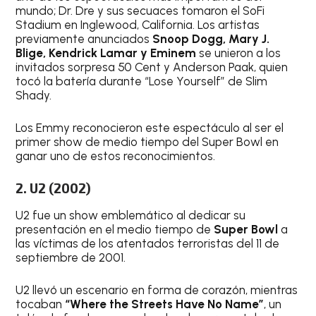
mundo; Dr. Dre y sus secuaces tomaron el SoFi
Stadium en Inglewood, California. Los artistas
previamente anunciados
Snoop Dogg, Mary J.
Blige, Kendrick Lamar y Eminem
se unieron a los
invitados sorpresa 50 Cent y Anderson Paak, quien
tocó la batería durante “Lose Yourself” de Slim
Shady.
Los Emmy reconocieron este espectáculo al ser el
primer show de medio tiempo del Super Bowl en
ganar uno de estos reconocimientos.
2. U2 (2002)
U2 fue un show emblemático al dedicar su
presentación en el medio tiempo de
Super Bowl
a
las víctimas de los atentados terroristas del 11 de
septiembre de 2001.
U2 llevó un escenario en forma de corazón, mientras
tocaban
“Where the Streets Have No Name”
, un