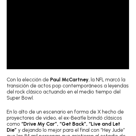
Con la elección de
Paul McCartney
, la NFL marcó la
transición de actos pop contemporáneos a leyendas
del rock clásico actuando en el medio tiempo del
Super Bowl.
En lo alto de un escenario en forma de X hecho de
proyectores de video, el ex-Beatle brindó clásicos
como
“Drive My Car”, “Get Back”, “Live and Let
Die”
y dejando lo mejor para el final con “Hey Jude”
que las 84 mil personas que asistieron al estadio de