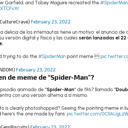
w Garfield, and Tobey Maguire recreated the
#SpiderMan
0XTCFvXr
@CultureCrave)
February 23, 2022
a delicia de los internautas tiene un motivo: el anuncio de
u versión digital y física y las cuales
serán lanzadas el 22 
e.
 trying to do the
#SpiderMan
point meme 
pic.twitter
ANDOM)
February 23, 2022
igen de meme de “Spider-Man”?
episodio animado de
"Spider-Man"
de 1967 llamado
"Doubl
entra con una versión alterna a sí mismo.
to is clearly photoshopped? Seeing the pointing meme in liv
 here's the one made by fans:
pic.twitter.com/0CI1AUgLz
@GemBiscuits)
February 23, 2022