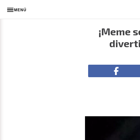
MENÚ
¡Meme se
divert