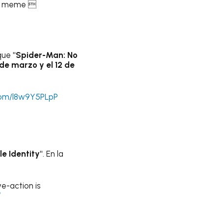
meme 
 que
"Spider-Man: No
de marzo y el 12 de
.com/l8w9Y5PLpP
e Identity"
. En la
e-action is
W