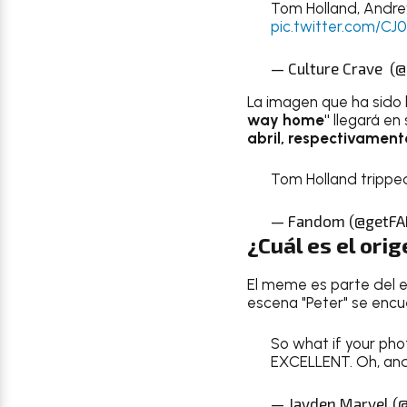
Tom Holland, Andre
pic.twitter.com/CJ
— Culture Crave  (
La imagen que ha sido l
way home"
llegará en s
abril, respectivament
Tom Holland tripped
— Fandom (@getF
¿Cuál es el or
El meme es parte del 
escena "Peter" se encu
So what if your pho
EXCELLENT. Oh, and
— Jayden Marvel (