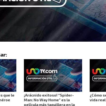
ar:
s que le
¡Arácnido exitoso! “Spider-
¿Cómo se
rhéroe
Man: No Way Home” es la
vida real
película más taquillera en la