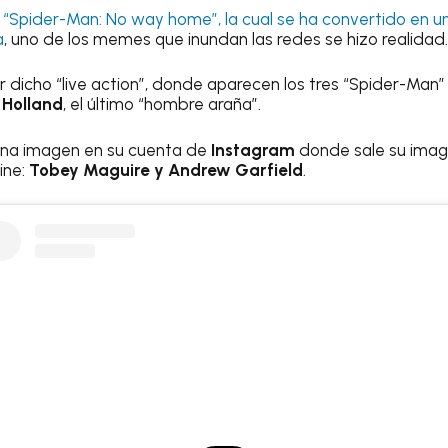
“Spider-Man: No way home”, la cual se ha convertido en u
a
, uno de los memes que inundan las redes se hizo realidad.
r dicho “live action”, donde aparecen los tres “Spider-Man
Holland
, el último “hombre araña”.
 una imagen en su cuenta de
Instagram
donde sale su image
ine:
Tobey Maguire y Andrew Garfield
.