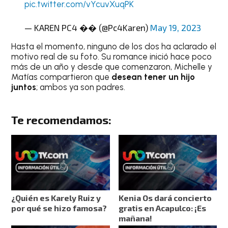
pic.twitter.com/vYcuvXuqPK
— KAREN PC4 �� (@Pc4Karen)
May 19, 2023
Hasta el momento, ninguno de los dos ha aclarado el
motivo real de su foto. Su romance inició hace poco
más de un año y desde que comenzaron, Michelle y
Matías compartieron que
desean tener un hijo
juntos
; ambos ya son padres.
Te recomendamos:
¿Quién es Karely Ruiz y
Kenia Os dará concierto
por qué se hizo famosa?
gratis en Acapulco: ¡Es
mañana!