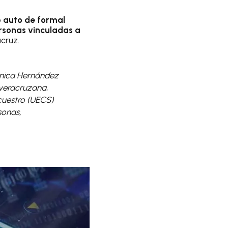
ó
auto de formal
rsonas vinculadas a
cruz.
rónica Hernández
 veracruzana,
cuestro (UECS)
sonas,