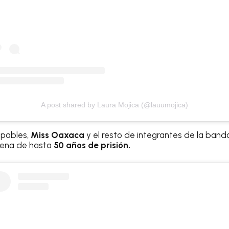
A post shared by Laura Mojica (@lauumojica)
lpables,
Miss Oaxaca
y el resto de integrantes de la ban
pena de hasta
50 años de prisión.