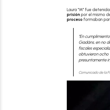
Laura "M" fue detenida
prisión
por el mismo de
proceso
formaban par
"En cumplimiento 
Giadáns, en no d
fiscales especia
obtuvieron ocho 
presuntamente int
Comunicado de la Fi