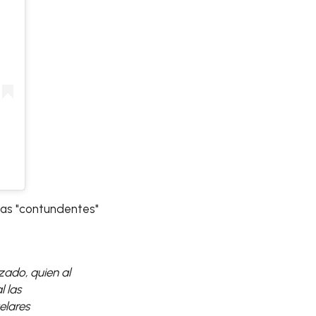
bas "contundentes"
zado, quien al
 las
elares