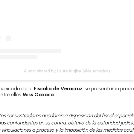
A post shared by Laura Mojica (@lauumojica)
municado de la
Fiscalía de Veracruz
, se presentaron prue
entre ellos
Miss Oaxaca.
os secuestradores quedaron a disposición del fiscal especiali
as contundentes en su contra, obtuvo de la autoridad judicial
vinculaciones a proceso y la imposición de las medidas caut