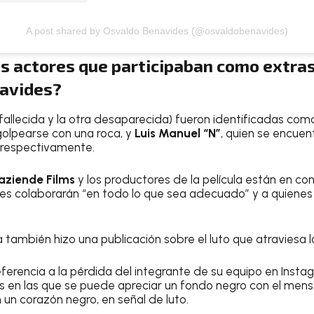
A post shared by Osvaldo Benavides (@osvaldobenavides)
s actores que participaban como extras 
avides?
fallecida y la otra desaparecida) fueron identificadas co
 golpearse con una roca, y
Luis Manuel “N”
, quien se encue
 respectivamente.
aziende Films
y los productores de la película están en co
es colaborarán “en todo lo que sea adecuado” y a quienes
ula también hizo una publicación sobre el luto que atraviesa 
 referencia a la pérdida del integrante de su equipo en Insta
s en las que se puede apreciar un fondo negro con el mensa
un corazón negro, en señal de luto.