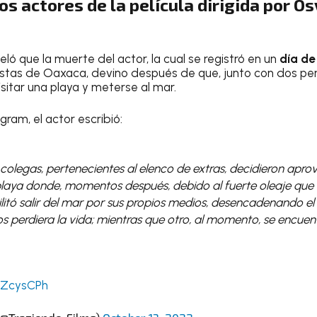
os actores de la película dirigida por O
eló que la muerte del actor, la cual se registró en un
día de
costas de Oaxaca, devino después de que, junto con dos pe
isitar una playa y meterse al mar.
gram, el actor escribió:
 colegas, pertenecientes al elenco de extras, decidieron aprov
 playa donde, momentos después, debido al fuerte oleaje que
ilitó salir del mar por sus propios medios, desencadenando el 
s perdiera la vida; mientras que otro, al momento, se encue
E9ZcysCPh