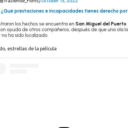
(@Traziende_Films)
October 13, 2022
:
¿Qué prestaciones e incapacidades tienes derecho por
straron los hechos se encuentra en
San Miguel del Puerto
, con ayuda de otros compañeros, después de que una ola los
 no ha sido localizado.
o, estrellas de la película