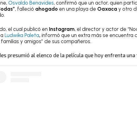
ine,
Osvaldo Benavides
, confirmó que un actor, quien part
Bodas”
, falleció
ahogado
en una playa de
Oaxaca
y otro 
o.
, el cual publicó en
Instagram
, el director y actor de “N
pa
Ludwika Paleta
,
informó que un extra más se encuentra 
s familias y amigos” de sus compañeros.
es presumió al elenco de la película que hoy enfrenta una