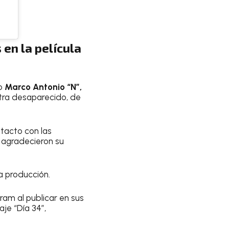
en la película
mo
Marco Antonio “N”,
ntra desaparecido, de
ntacto con las
 agradecieron su
la producción.
gram al publicar en sus
je “Día 34”,