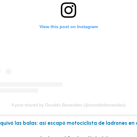
View this post on Instagram
A post shared by Osvaldo Benavides (@osvaldobenavides)
quivó las balas: así escapó motociclista de ladrones en