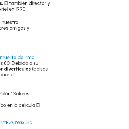
s.
El también director y
iel en 1990.
 nuestro
iares amigos y
muerte de Irma
los 80. Debido a su
r divertículos
(bolsas
onar el
Pelón" Solares.
o en la película El
com/tRZQ9axJHc