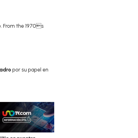
e. From the 1970s
uadro
por su papel en
“No es nuestra