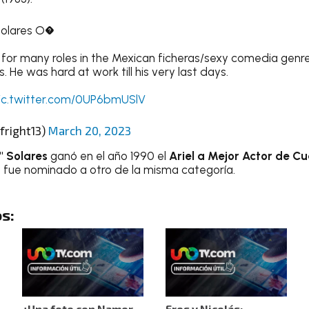
 Solares O�
for many roles in the Mexican ficheras/sexy comedia genr
. He was hard at work till his very last days.
ic.twitter.com/0UP6bmUSlV
fright13)
March 20, 2023
" Solares
ganó en el año 1990 el
Ariel a Mejor Actor de C
o fue nominado a otro de la misma categoría.
s:
¿Una foto con Namor
Eros y Nicolás: