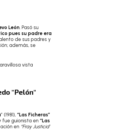
evo León
. Pasó su
tico pues su padre era
talento de sus padres y
ión; además, se
avillosa vista
edo "Pelón"
a
” (1981),
“Las Ficheras”
 y fue guionista en
“Las
pación en
“Fray Justicia
”