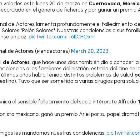
on velados este lunes 20 de marzo en
Cuernavaca, Morelo
recordado en el género de ficheras y por ganar un premio Ar
onal de Actores lamenta profundamente el fallecimiento de
olares "Pelón Solares". Nuestras condolencias a sus famil
nse en paz.
pic.twitter.com/lT6KCHOxnr
nal de Actores (@andactores)
March 20, 2023
l de Actores
, que hace unos días también dio a conocer la
dolencias a los familiares del histrión, estrella del cine en 
últimos años había tenido distintos problemas de salud
po
estino). Tuvo que ser sometido a varias cirugías para soluci
ica el sensible fallecimiento del socio intérprete Alfredo "
ionista mexicano, ganó un premio Ariel por su papel dramátic
 amigos les mandamos nuestras condolencias.
pic.twitter.