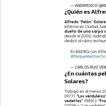
— ANDIMEXICO (@A
¿Quién es Alfre
Alfredo "Pelón" Solare
infancia en Ciudad Juá
dueño de una carpa a
desde el 2000, radica
dedicó al rubro restaur
En BAR.BQ con Alfre
#ParqueMelchorO
— CARLOS RUIZ VE
¿En cuántas pel
Solares
?
Trabajó en al menos 2
(1977),
“Los verduleros
vedettes”
(1983) y
“Fra
(2009) y “
Las vedettes
”