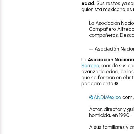
edad.
Sus restos ya s
guionista mexicano es 
La Asociación Naci
Compañero Alfredo S
compañeros. Desca
— Asociación Nacio
La
Asociación
Naciona
Serrano
, mandó sus con
avanzada edad, en los 
que se forman en el int
padecimiento.�
@ANDIMexico
comun
Actor, director y gu
homicida, en 1990.
A sus familiares y