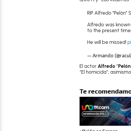
RIP Alfredo "Pelón"
Alfredo was known 
to the present times
He will be missed!
p
— Armando (@racul
El actor
Alfredo "Pelón
“El homicida”; asimism
Te recomendamo
¿Quién es Franco