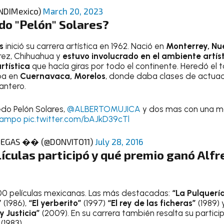
NDIMexico)
March 20, 2023
do "Pelón" Solares?
s
inició su carrera artística en 1962. Nació en
Monterrey, Nu
rez, Chihuahua y
estuvo involucrado en el ambiente artís
rtística
que hacía giras por todo el continente. Heredó el 
ba en
Cuernavaca, Morelos
, donde daba clases de actuac
antero.
do Pelón Solares,
@ALBERTOMUJICA
y dos mas con una mar
campo
pic.twitter.com/bAJkD39cTl
NEGAS �� (@DONVITO11)
July 28, 2016
ículas participó y qué premio ganó
Alfr
00 películas mexicanas. Las más destacadas:
“La Pulquerí
”
(1986),
“El yerberito”
(1997)
“El rey de las ficheras”
(1989)
y Justicia”
(2009). En su carrera también resalta su partici
 (1983).