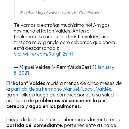
Escribió Miguel Valdés, nieto de "Don Ramón"
Te vamos a extrañar muchísimo tío! Amigos
hoy murió el Ratón Valdes, Antonio,
finalmente se acaba la dinastía Valdés, una
tristeza muy grande pero sabemos que ahora
está descansando z
pic.twitter.com/9ufgPl2sHH
— Miguel Valdes (@RamnValdsCasti1)
January
6, 2021
El
"Ratón" Valdés
murió a menos de cinco meses de
la
partida de su hermano Manuel, "Loco", Valdés,
quien falleció luego de complicaciones a su salud
producto de
problemas de cáncer en la piel
,
cerebro
y
agua en los pulmones.
Luego de la triste noticia, cibernautas lamentaron la
partida del comediante,
perteneciente a una de