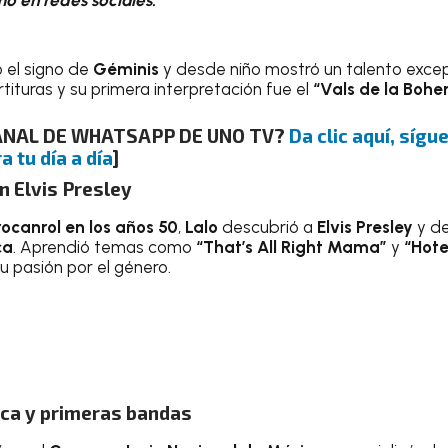
o el signo de
Géminis
y desde niño mostró un talento excep
artituras y su primera interpretación fue el
“Vals de la Bohe
CANAL DE WHATSAPP DE UNO TV?
Da clic aquí, síg
a tu día a día
]
n Elvis Presley
rocanrol en los años 50
,
Lalo
descubrió a
Elvis Presley
y de
ca
. Aprendió temas como
“That’s All Right Mama”
y
“Hote
su pasión por el género.
ca y primeras bandas