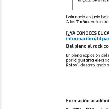
Lalo
nació en junio baj
A los
7 años
, ya leía p
[¿YA CONOCES EL 
información útil par
Del piano al rock co
En plena explosión del
por la
guitarra eléctri
Rotos”
, desarrollando 
Formación académi