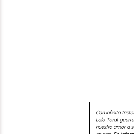
Con infinita tri
Lalo Toral, guerr
nuestro amor a s
en paz.
Se inform