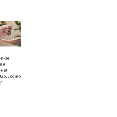
ón de
s a
a el
025; ¿cómo
?