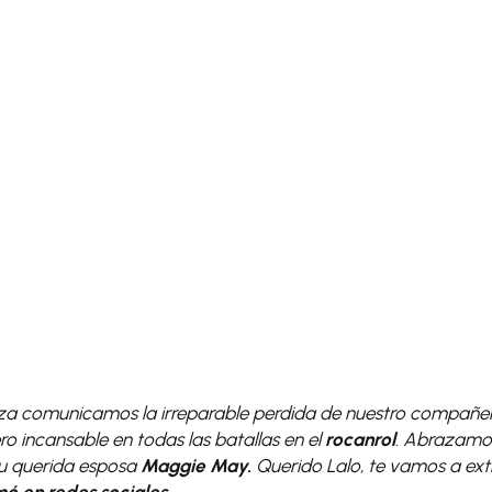
steza comunicamos la irreparable perdida de nuestro compañ
ero incansable en todas las batallas en el
rocanrol
. Abrazamo
u querida esposa
Maggie May.
Querido Lalo, te vamos a ex
ó en redes sociales.