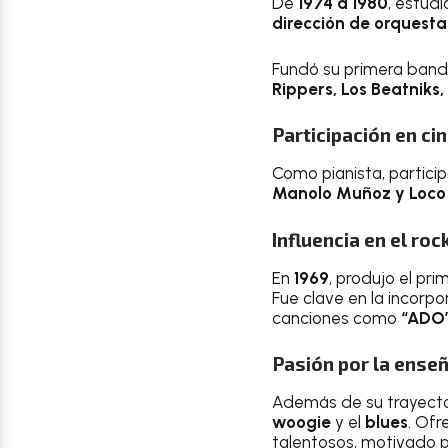
De
1974 a 1980
, estudi
dirección de orquesta
Fundó su primera ban
Rippers, Los Beatniks,
Participación en ci
Como pianista, partici
Manolo Muñoz y Loco
Influencia en el rock
En
1969
, produjo el pr
Fue clave en la incorpo
canciones como
“ADO”
Pasión por la enseñ
Además de su trayector
woogie
y el
blues
. Ofr
talentosos, motivado p