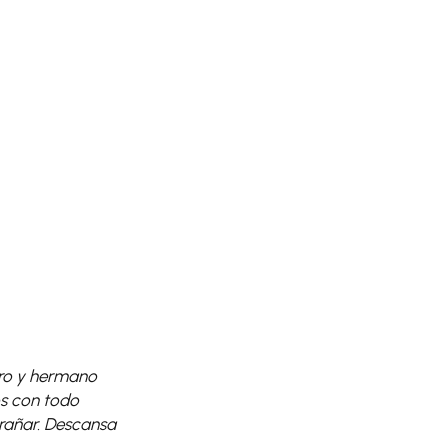
ero y hermano
s con todo
trañar. Descansa