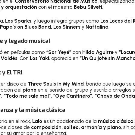
ó en el
Conservatorio Nacional de Música
, especializánd
 y orquestación
con el maestro
Bebu Silveti
.
da,
Los Sparks
, y luego integró grupos como
Los Locos del 
 Papa’s on Blues Band, Los Sinners
y
Naftalina
.
ne y legado musical
pó en películas como
“Sor Yeyé”
con
Hilda Aguirre
y
“Locur
 Valdés
. Con
Los Yaki
, apareció en
“Un Quijote sin Manch
 y El TRI
imer disco de
Three Souls in My Mind
, banda que luego se 
ración del
piano
en el sonido del grupo y escribió arreglos 
, “Todo me sale mal”
,
“Oye Cantinero”, “Chavo de Onda
anza y la música clásica
ia en el rock,
Lalo
es un apasionado de la
música clásica
ece clases de
composición, solfeo, armonía y piano
, sin 
or su amor por la enseñanza.