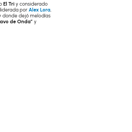
o
El Tri
y considerado
 liderada por
Alex Lora
,
s y donde dejó melodías
havo de Onda”
y