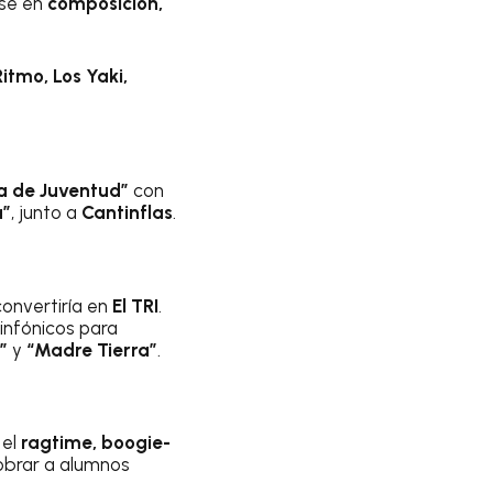
ose en
composición,
Ritmo, Los Yaki,
a de Juventud”
con
a”
, junto a
Cantinflas
.
convertiría en
El TRI
.
sinfónicos para
”
y
“Madre Tierra”
.
, el
ragtime, boogie-
cobrar a alumnos