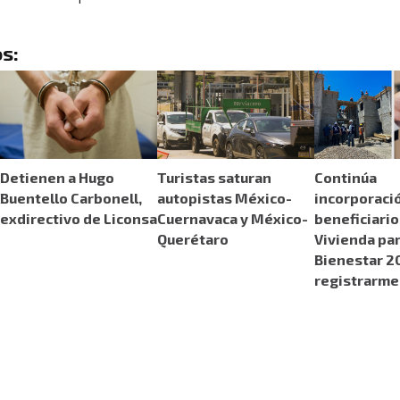
s:
Detienen a Hugo
Turistas saturan
Continúa
Buentello Carbonell,
autopistas México-
incorporaci
exdirectivo de Liconsa
Cuernavaca y México-
beneficiario
Querétaro
Vivienda par
Bienestar 2
registrarme