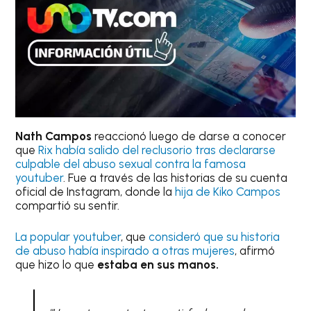
Nath Campos
reaccionó luego de darse a conocer
que
Rix había salido del reclusorio tras declararse
culpable del abuso sexual contra la famosa
youtuber
. Fue a través de las historias de su cuenta
oficial de Instagram, donde la
hija de Kiko Campos
compartió su sentir.
La popular youtuber
, que
consideró que su historia
de abuso había inspirado a otras mujeres
, afirmó
que hizo lo que
estaba en sus manos.