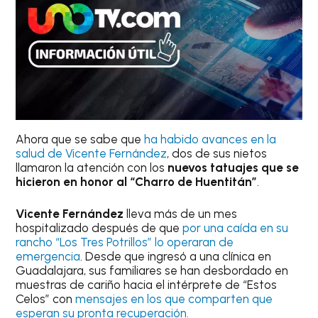
Ahora que se sabe que
ha habido avances en la
salud de Vicente Fernández
, dos de sus nietos
llamaron la atención con los
nuevos tatuajes que se
hicieron en honor al “Charro de Huentitán”
.
Vicente Fernández
lleva más de un mes
hospitalizado después de que
por una caída en su
rancho “Los Tres Potrillos” lo operaran de
emergencia
. Desde que ingresó a una clínica en
Guadalajara, sus familiares se han desbordado en
muestras de cariño hacia el intérprete de “Estos
Celos” con
mensajes en los que comparten que
esperan su pronta recuperación.