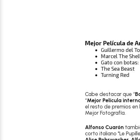
Mejor Película de 
Guillermo del T
Marcel The Shel
Gato con botas:
The Sea Beast
Turning Red
Cabe destacar que “
B
“
Mejor Película intern
el resto de premios en 
Mejor Fotografía.
Alfonso Cuarón
tambié
corto italiano "Le Pupi
Alice Rohrwacher
,
Alf