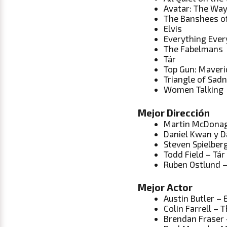
Avatar: The Way
The Banshees of
Elvis
Everything Ever
The Fabelmans
Tár
Top Gun: Maveri
Triangle of Sad
Women Talking
Mejor Dirección
Martin McDonagh
Daniel Kwan y D
Steven Spielber
Todd Field – Tár
Ruben Ostlund –
Mejor Actor
Austin Butler – E
Colin Farrell – 
Brendan Fraser