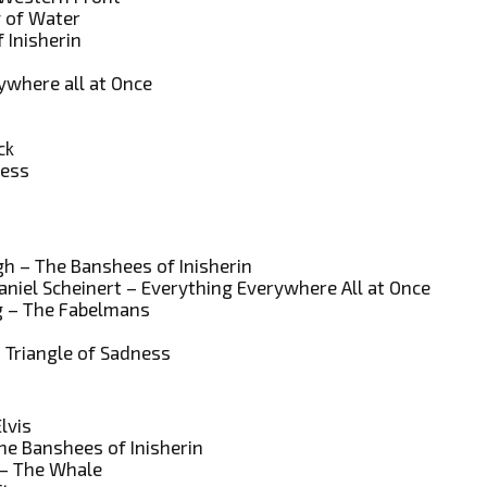
 of Water
 Inisherin
ywhere all at Once
ck
ness
 – The Banshees of Inisherin
aniel Scheinert – Everything Everywhere All at Once
g – The Fabelmans
 Triangle of Sadness
lvis
The Banshees of Inisherin
 – The Whale