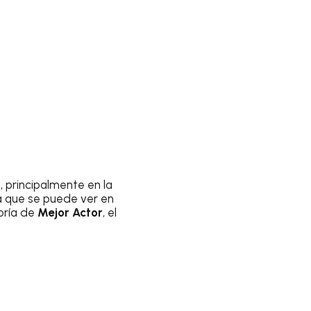
3
, principalmente en la
ta que se puede ver en
oría de
Mejor Actor
, el