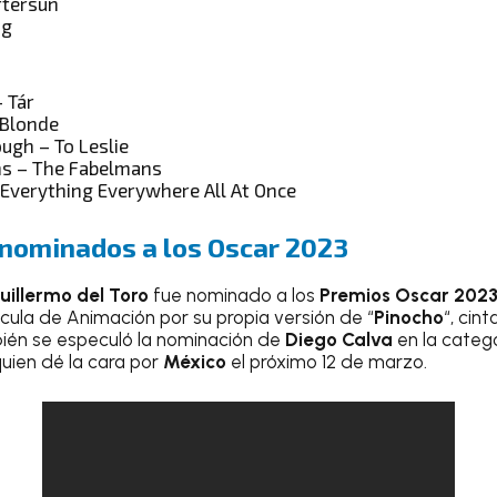
ftersun
ng
 Tár
 Blonde
ugh – To Leslie
ms – The Fabelmans
 Everything Everywhere All At Once
nominados a los Oscar 2023
uillermo del Toro
fue nominado a los
Premios Oscar 202
ícula de Animación por su propia versión de “
Pinocho
“, cin
ién se especuló la nominación de
Diego Calva
en la categ
quien dé la cara por
México
el próximo 12 de marzo.