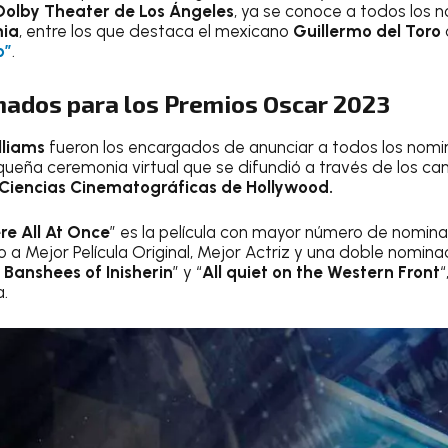
Dolby Theater de Los Ángeles
, ya se conoce a todos los 
mia
, entre los que destaca el mexicano
Guillermo del Toro
o”
.
nados para los Premios Oscar 2023
lliams
fueron los encargados de anunciar a todos los nomi
ueña ceremonia virtual que se difundió a través de los cana
Ciencias Cinematográficas de Hollywood.
e All At Once
” es la película con mayor número de nomina
o a Mejor Película Original, Mejor Actriz y una doble nomina
 Banshees of Inisherin
” y “
All quiet on the Western Front
“
.