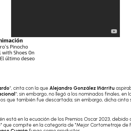
Animación
oro’s Pinocho
l with Shoes On
 El último deseo
ardo
“, cinta con la que
Alejandro González Iñárritu
aspira
acional
“; sin embargo, no llegó a los nominados finales, en
los que también fue descartada; sin embargo, dicha cinta s
n está en la ecuación de los Premios Oscar 2023, debido a
lle" que compite en la categoría de "Mejor Cortometraje de Fi
onso Cuarón
funge como productor.