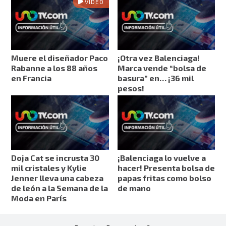
VIDEO
Muere el diseñador Paco
¡Otra vez Balenciaga!
Rabanne a los 88 años
Marca vende “bolsa de
en Francia
basura” en… ¡36 mil
pesos!
Doja Cat se incrusta 30
¡Balenciaga lo vuelve a
mil cristales y Kylie
hacer! Presenta bolsa de
Jenner lleva una cabeza
papas fritas como bolso
de león a la Semana de la
de mano
Moda en París