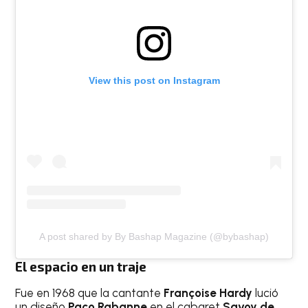
View this post on Instagram
A post shared by By Bashap Magazine (@bybashap)
El espacio en un traje
Fue en 1968 que la cantante
Françoise Hardy
lució
un diseño
Paco Rabanne
en el cabaret
Savoy de