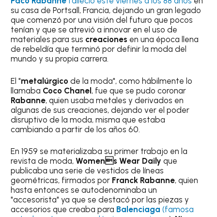
Paco Rabanne
falleció este viernes a los 88 años
en
su casa de Portsall, Francia, dejando un gran legado
que comenzó por una visión del futuro que pocos
tenían y que se atrevió a innovar en el uso de
materiales para sus
creaciones
en una época llena
de rebeldía que terminó por definir la moda del
mundo y su propia carrera.
El "
metalúrgico
de la moda", como hábilmente lo
llamaba
Coco Chanel
, fue que se pudo coronar
Rabanne
, quien usaba metales y derivados en
algunas de sus creaciones, dejando ver el poder
disruptivo de la moda, misma que estaba
cambiando a partir de los años 60.
En 1959 se materializaba su primer trabajo en la
revista de moda,
Womens Wear Daily
que
publicaba una serie de vestidos de líneas
geométricas, firmados por
Franck Rabanne
, quien
hasta entonces se autodenominaba un
"accesorista" ya que se destacó por las piezas y
accesorios que creaba para
Balenciaga
(famosa