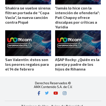
Shakira se vuelve sirena:
"Jamás lo hice con la
filtran portada de “Copa
intención de ofenderla":
Vacía”, la nueva canción
Pati Chapoy ofrece
contra Piqué
disculpas por críticas a
Yuridia
San Valentín: éstos son
A$AP Rocky: ¿Quién es la
los peores regalos para
pareja y padre de los
el 14 de febrero
hijos de Rihanna
Derechos Reservados ©
AMX Contenido S.A. de C.V.