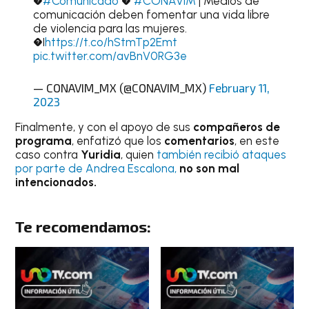
�
#Comunicado
�
#CONAVIM
| Medios de
comunicación deben fomentar una vida libre
de violencia para las mujeres.
�I
https://t.co/hStmTp2Emt
pic.twitter.com/avBnV0RG3e
— CONAVIM_MX (@CONAVIM_MX)
February 11,
2023
Finalmente, y con el apoyo de sus
compañeros de
programa
, enfatizó que los
comentarios
, en este
caso contra
Yuridia
, quien
también recibió ataques
por parte de Andrea Escalona,
no son mal
intencionados.
Te recomendamos: