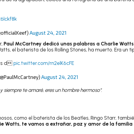
R6lckf8k
officialKeef)
August 24, 2021
r,
Paul McCartney dedicó unas palabras a Charlie Watts:
tts, el baterista de los Rolling Stones, ha muerto. Era un ti
tts d
pic.twitter.com/rn2elK6cFE
(@PaulMcCartney)
August 24, 2021
, y siempre te amaré, eres un hombre hermoso".
osos, como el baterista de los Beatles, Ringo Starr, tambi
ie Watts, te vamos a extrañar, paz y amor de la familia