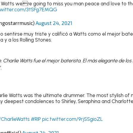
e Watts were going to miss you man peace and love to th
.twitter.com/3tSFg7EMQG
ingostarrmusic)
August 24, 2021
jo sentirse muy triste y calificó a Watts como el mejor bat
a y a los Rolling Stones.
e. Charlie Watts fue el mejor baterista. El más elegante de lo
.
rlie Watts was the ultimate drummer. The most stylish of
My deepest condolences to Shirley, Seraphina and Charlotte
CharlieWatts
#RIP
pic.twitter.com/9rjSSgioZL
nofficial)
August 24, 2021