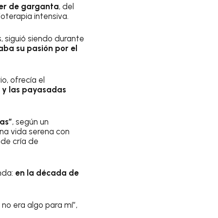
er de garganta
, del
oterapia intensiva.
, siguió siendo durante
ba su pasión por el
o, ofrecía el
 y las payasadas
cas”
, según un
 una vida serena con
 de cría de
nda:
en la década de
 no era algo para mí”,