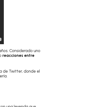
años. Considerado uno
do
reacciones entre
ta de Twitter, donde el
ría.
 con una leyenda que