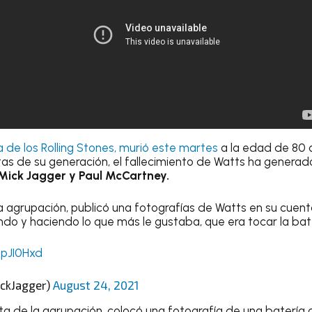
a de los Rolling Stones, murió este martes
a la edad de 80 
tas de su generación, el fallecimiento de Watts ha genera
Mick Jagger y Paul McCartney.
 la agrupación, publicó una fotografías de Watts en su cuen
do y haciendo lo que más le gustaba, que era tocar la bate
PpJI0Hxd
ickJagger)
August 24, 2021
ista de la agrupación, colocó una fotografía de una batería