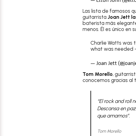
Las lista de famosos q
guitarrista
Joan Jett l
baterista más elegante
menos. Él es único en su
Charlie Watts was t
what was needed – n
— Joan Jett (@joanj
Tom Morello
, guitarri
conocemos gracias al t
“El rock and roll n
Descansa en paz,
que amamos”.
Tom Morello