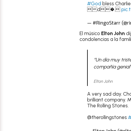
#God
bless Charli
d�.
pic
— #RingoStarr (@r
El músico
Elton John
di
condolencias a la famili
“Un día muy trist
compañía genial”
Elton John
A very sad day. Cha
brilliant company. 
The Rolling Stones.
@therollingstones
#
— Elton John (@elto