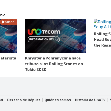
s:
VIDEO
Rolling 
Head Soup
the Rage
baterista
Khrystyna Pohranychna hace
tributo a los Rolling Stones en
Tokio 2020
ad
Derecho de Réplica
Quiénes somos
Historia de UnoTV