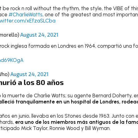
 be rock n roll without the rhythm, the style, the VIBE of thi
eace
#CharlieWatts
, one of the greatest and most important
twitter.com/xEfzaSLCba
morello)
August 24, 2021
 rock inglesa formada en Londres en 1964, compartió una fo
Znd69KOgA
Who)
August 24, 2021
urió a los 80 años
 la muerte de Charlie Watts; su agente Bernard Doherty, 
alleció tranquilamente en un hospital de Londres, rodead
años en junio, llevaba en los Stones desde 1963. Junto con 
chards,
era uno de los miembros más antiguos de la fam
ticipado Mick Taylor, Ronnie Wood y Bill Wyman.