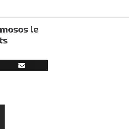
amosos le
ts