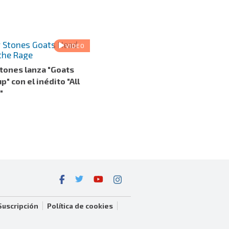
VIDEO
Stones lanza "Goats
" con el inédito "All
"
Suscripción
Política de cookies