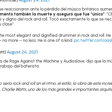
ue reaccionaron ante la pérdida del músico británico aumen
amentó también la muerte y aseguró que fue “único”
: “C
 y digno del rock and roll. Tocó exactamente lo que se nece
 clase”.
he most elegant and dignified drummer in rock and roll. He
o more – no less. He is one of a kind.
pic.twitter.com/a
ett)
August 24, 2021
sta de Rage Against the Machine y Audioslave, dijo que la m
rabajo del baterista:
o sería rock and roll sin el ritmo, el estilo, la vibra de este incre
 Charlie Watts, uno de los más grandes e importantes arquit