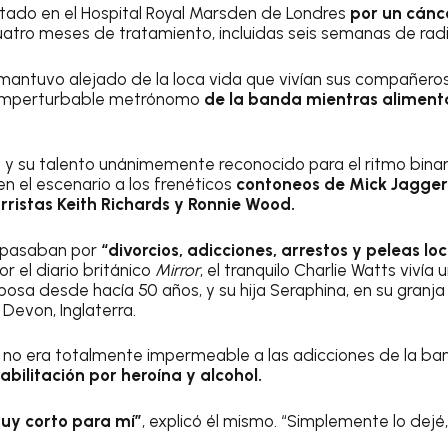
atado en el Hospital Royal Marsden de Londres
por un cánc
uatro meses de tratamiento, incluidas seis semanas de radi
mantuvo alejado de la loca vida que vivían sus compañeros
l imperturbable metrónomo
de la banda mientras alimenta
 y su talento unánimemente reconocido para el ritmo binari
n el escenario a los frenéticos
contoneos de Mick Jagger
arristas Keith Richards y Ronnie Wood.
s pasaban por
“divorcios, adicciones, arrestos y peleas lo
or el diario británico
Mirror
, el tranquilo Charlie Watts vivía
posa desde hacía 50 años, y su hija Seraphina, en su granja
Devon, Inglaterra.
 no era totalmente impermeable a las adicciones de la ba
abilitación por heroína y alcohol.
uy corto para mí”
, explicó él mismo. “Simplemente lo dejé,