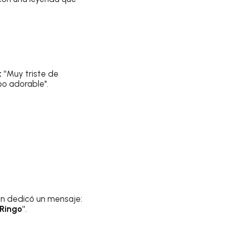
 "
Muy triste de
po adorable".
én dedicó un mensaje:
 Ringo"
.