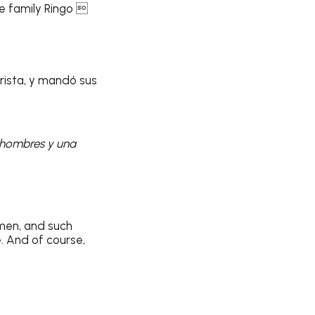
e family Ringo 
erista, y mandó sus
s hombres y una
 men, and such
. And of course,