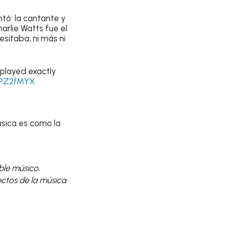
tó: la cantante y
harlie Watts fue el
sitaba, ni más ni
 played exactly
asPZ2fMYX
úsica es como la
íble músico.
ectos de la música