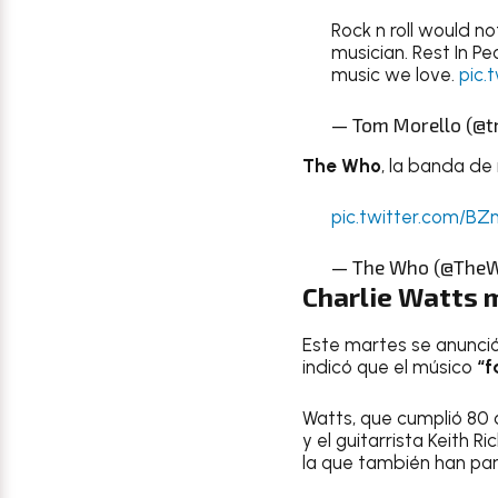
Rock n roll would not
musician. Rest In P
music we love.
pic.
— Tom Morello (@t
The Who
, la banda de
pic.twitter.com/B
— The Who (@The
Charlie Watts m
Este martes se anunció
indicó que el músico
“f
Watts, que cumplió 80 
y el guitarrista Keith Ri
la que también han par