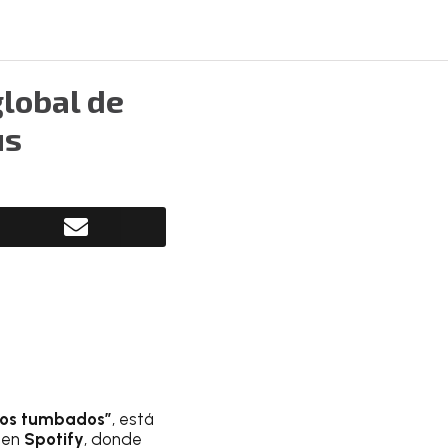
lobal de
us
dos tumbados”
, está
 en
Spotify
, donde