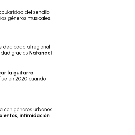
pularidad del sencillo
ios géneros musicales.
e dedicado al regional
ridad gracias
Natanael
car la guitarra
.
o fue en 2020 cuando
a con géneros urbanos
olentos, intimidación