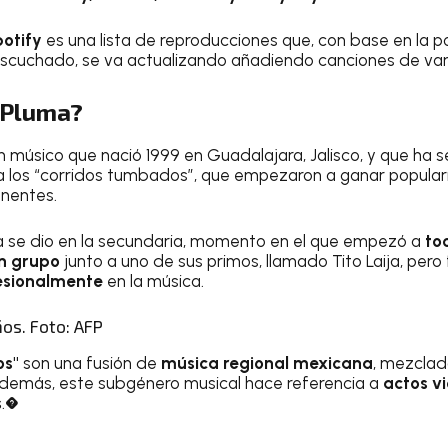
otify
es una lista de reproducciones que, con base en la po
escuchado, se va actualizando añadiendo canciones de var
 Pluma?
n músico que nació 1999 en Guadalajara, Jalisco, y que ha s
 a los “corridos tumbados”, que empezaron a ganar popula
onentes.
ca se dio en la secundaria, momento en el que empezó a
to
n
grupo
junto a uno de sus primos, llamado Tito Laija, per
esionalmente
en la música.
os. Foto: AFP
os"
son una fusión de
música regional mexicana
, mezclad
 Además, este subgénero musical hace referencia a
actos vi
s
.�