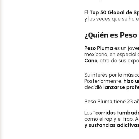
El
Top 50 Global de Sp
y las veces que se ha 
¿Quién es Peso
Peso Pluma
es un jove
mexicano, en especial
Cano
, otro de sus exp
Su interés por la músi
Posteriormente,
hizo u
decidió
lanzarse prof
Peso Pluma tiene 23 añ
Los
"corridos tumbad
como el rap y el trap.
y sustancias adictiva