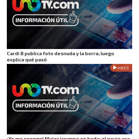
Cardi B publica foto desnuda y la borra; luego
explica qué pasó
VIDEO
¡Yo me opongo! Mujer irrumpe en boda; el novio era