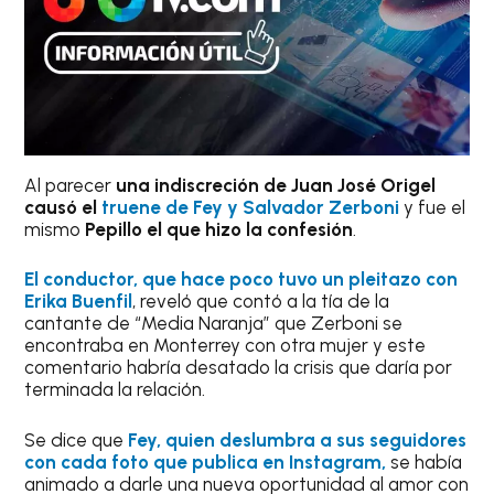
Al parecer
una indiscreción de Juan José Origel
causó el
truene de Fey y Salvador Zerboni
y fue el
mismo
Pepillo el que hizo la confesión
.
El conductor, que hace poco tuvo un pleitazo con
Erika Buenfil
, reveló que contó a la tía de la
cantante de “Media Naranja” que Zerboni se
encontraba en Monterrey con otra mujer y este
comentario habría desatado la crisis que daría por
terminada la relación.
Se dice que
Fey, quien deslumbra a sus seguidores
con cada foto que publica en Instagram,
se había
animado a darle una nueva oportunidad al amor con