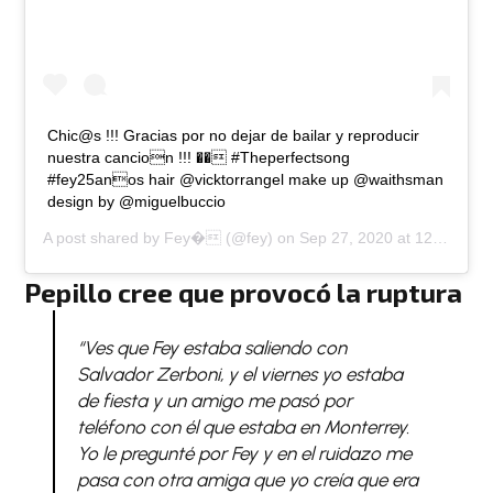
Chic@s !!! Gracias por no dejar de bailar y reproducir
nuestra cancion !!! �� #Theperfectsong
#fey25anos hair @vicktorrangel make up @waithsman
design by @miguelbuccio
A post shared by
Fey�
(@fey) on
Sep 27, 2020 at 12:51pm PDT
Pepillo cree que provocó la ruptura
“Ves que Fey estaba saliendo con
Salvador Zerboni, y el viernes yo estaba
de fiesta y un amigo me pasó por
teléfono con él que estaba en Monterrey.
Yo le pregunté por Fey y en el ruidazo me
pasa con otra amiga que yo creía que era