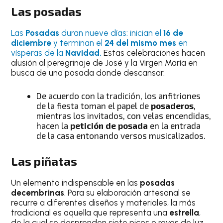
Las posadas
Las
Posadas
duran nueve días: inician el
16 de
diciembre
y terminan el
24
del mismo mes
en
vísperas de la
Navidad.
Estas celebraciones hacen
alusión al peregrinaje de José y la Virgen María en
busca de una posada donde descansar.
De acuerdo con la tradición, los anfitriones
de la fiesta toman el papel de
posaderos
,
mientras los invitados, con velas encendidas,
hacen la
petición de posada
en la entrada
de la casa entonando versos musicalizados.
Las piñatas
Un elemento indispensable en las
posadas
decembrinas
. Para su elaboración artesanal se
recurre a diferentes diseños y materiales, la más
tradicional es aquella que representa una
estrella
,
de la cual se desprenden siete picos o rayos de luz