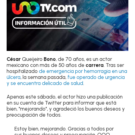
César
Queijeiro
Bono
, de 70 años, es un actor
mexicano con más de 50 años de
carrera
. Tras ser
hospitalizado
de emergencia por hemorragia en una
úlcera
, la semana pasada,
fue operado de urgencia
y se encuentra delicado de salud
.
Apenas este sábado, el actor hizo una publicación
en su cuenta de Twitter para informar que está
bien, "mejorando", y agradeció los buenos deseos y
preocupación de todos.
Estoy bien, mejorando. Gracias a todos por
sus buenos deseos y preocupación. OOO