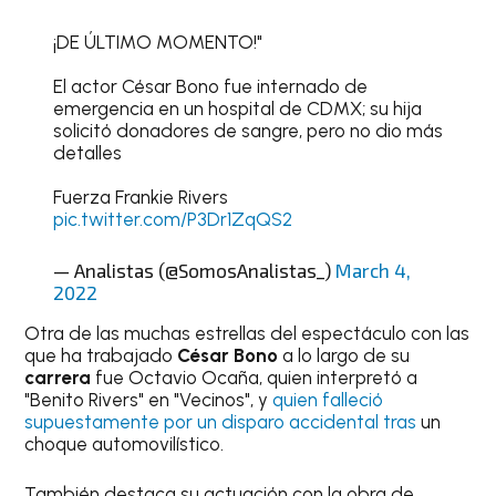
¡DE ÚLTIMO MOMENTO!"
El actor César Bono fue internado de
emergencia en un hospital de CDMX; su hija
solicitó donadores de sangre, pero no dio más
detalles
Fuerza Frankie Rivers
pic.twitter.com/P3Dr1ZqQS2
— Analistas (@SomosAnalistas_)
March 4,
2022
Otra de las muchas estrellas del espectáculo con las
que ha trabajado
César Bono
a lo largo de su
carrera
fue Octavio Ocaña, quien interpretó a
"Benito Rivers" en "Vecinos", y
quien falleció
supuestamente por un disparo accidental tras
un
choque automovilístico.
También destaca su actuación con la obra de