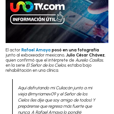
El actor
Rafael Amaya
posó en una fotografía
junto al exboxeador mexicano,
Julio César Chávez
,
quien confirmó que el intérprete de
Aurelio Casillas
,
en la serie
El Señor de los Cielos
, estaba bajo
rehabilitación en una clínica.
Aquí disfrutando mi Culiacán junto a mi
vieja @myriamev09 y el Señor de los
Cielos (les dije que soy amigo de todos) Y
prepárense que regresa más fuerte que
nunca. A Rafael Amaya lo pondré