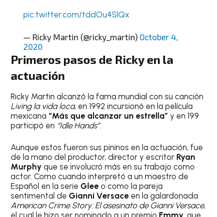
pic.twitter.com/tddOu4SlQx
— Ricky Martin (@ricky_martin)
October 4,
2020
Primeros pasos de Ricky en la
actuación
Ricky Martin alcanzó la fama mundial con su canción
Living la vida loca
, en 1992 incursionó en la película
mexicana
“Más que alcanzar un estrella”
y en 199
participó en
“Idle Hands”
.
Aunque estos fueron sus pininos en la actuación, fue
de la mano del productor, director y escritor
Ryan
Murphy
que se involucró más en su trabajo como
actor. Como cuando interpretó a un maestro de
Español en la serie
Glee
o como la pareja
sentimental de
Gianni Versace
en la galardonada
American Crime Story: El asesinato de Gianni Versace
,
el cual le hizo ser nominado a un premio
Emmy
, que