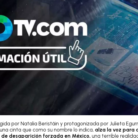
rigida por Natalia Beristáin y protagonizada por Julieta Egurr
s una cinta que como su nombre lo indica,
alza la voz para 
as de desaparición forzada en México,
una terrible realid