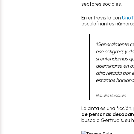
sectores sociales.
En entrevista con
Uno
escalofriantes números
"Generalmente cu
ese estigma; y de
si entendemos que
diseminarse en ot
atravesada por es
estamos hablando
Natalia Beristáin
La cinta es una ficción
de personas desapar
busca a Gertrudis, su h