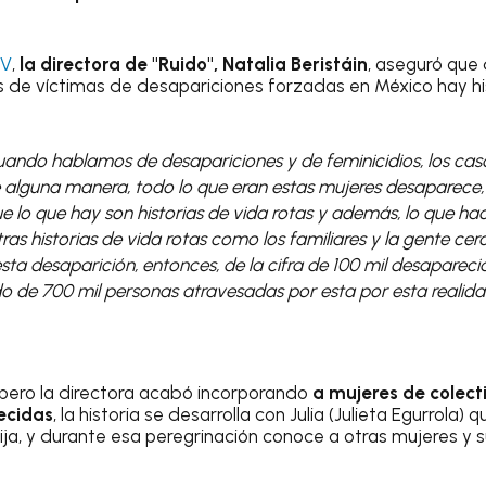
TV
,
la directora de "Ruido", Natalia Beristáin
, aseguró que 
 de víctimas de desapariciones forzadas en México hay his
ando hablamos de desapariciones y de feminicidios, los ca
 alguna manera, todo lo que eran estas mujeres desaparece, 
 lo que hay son historias de vida rotas y además, lo que ha
ras historias de vida rotas como los familiares y la gente ce
ta desaparición, entonces, de la cifra de 100 mil desapareci
 de 700 mil personas atravesadas por esta por esta realida
, pero la directora acabó incorporando
a mujeres de colec
ecidas
, la historia se desarrolla con Julia (Julieta Egurrola
ija, y durante esa peregrinación conoce a otras mujeres y s