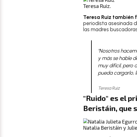
Teresa Ruiz.
Teresa Ruiz también 
periodista asesinada d
las madres buscadoras
"Nosotros hacemo
y más se hable de
muy difícil, pero
pueda cargarlo, 
Teresa Ruiz
"Ruido" es el p
Beristáin, que 
Natalia Beristáin y Juli