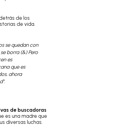
detrás de los
torias de vida.
sos se quedan con
se borra (&) Pero
cen es
rcana que es
dos, ahora
d".
tivas de buscadoras
) que es una madre que
us diversas luchas.