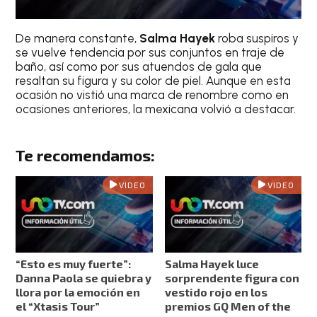
De manera constante,
Salma Hayek
roba suspiros y
se vuelve tendencia por sus conjuntos en traje de
baño, así como por sus atuendos de gala que
resaltan su figura y su color de piel. Aunque en esta
ocasión no vistió una marca de renombre como en
ocasiones anteriores, la mexicana volvió a destacar.
Te recomendamos:
VIDEO
VIDEO
“Esto es muy fuerte”:
Salma Hayek luce
Danna Paola se quiebra y
sorprendente figura con
llora por la emoción en
vestido rojo en los
el “Xtasis Tour”
premios GQ Men of the